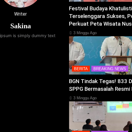
Festival Budaya Khatulis
Writer
Terselenggara Sukses, P
Perkuat Peta Wisata Nus
Sakina
3 Minggu Ago
ipsum is simply dummy text
BERITA
BREAKING NEWS
BGN Tindak Tegas! 833 
SPPG Bermasalah Resmi 
3 Minggu Ago