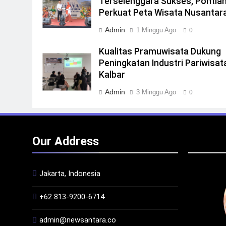
Terselenggara Sukses, Pontia
Perkuat Peta Wisata Nusantar
Admin
1 Minggu Ago
0
Kualitas Pramuwisata Dukung
Peningkatan Industri Pariwisata
Kalbar
Admin
3 Minggu Ago
0
Our Address
Jakarta, Indonesia
+62 813-9200-6714
admin@newsantara.co