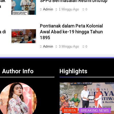
nak
SPPG Bermasalah Resmi Ditutup
a
Admin
1 Minggu Ago
0
Pontianak dalam Peta Kolonial
 di
Awal Abad ke-19 hingga Tahun
1895
Admin
3 Minggu Ago
0
Author Info
Highlights
BERITA
BREAKING NEWS