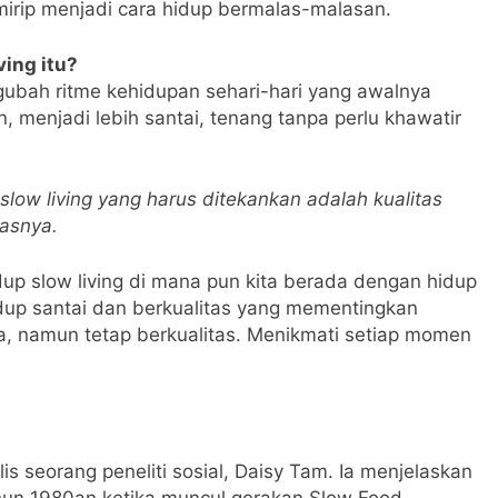
 mirip menjadi cara hidup bermalas-malasan.
ving itu?
gubah ritme kehidupan sehari-hari yang awalnya
, menjadi lebih santai, tenang tanpa perlu khawatir
ow living yang harus ditekankan adalah kualitas
asnya.
p slow living di mana pun kita berada dengan hidup
dup santai dan berkualitas yang mementingkan
ga, namun tetap berkualitas. Menikmati setiap momen
is seorang peneliti sosial, Daisy Tam. Ia menjelaskan
ahun 1980an ketika muncul gerakan Slow Food.