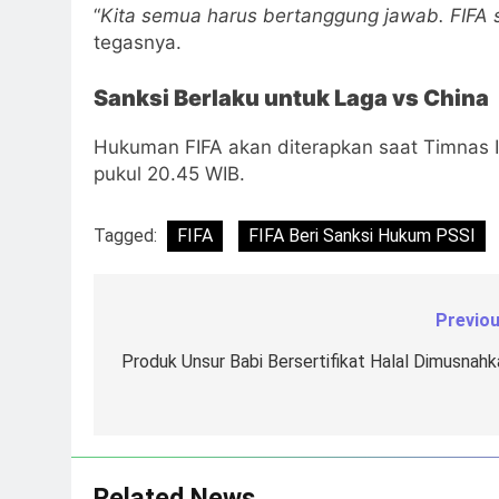
“
Kita semua harus bertanggung jawab. FIFA s
tegasnya.
Sanksi Berlaku untuk Laga vs China
Hukuman FIFA akan diterapkan saat Timnas 
pukul 20.45 WIB.
Tagged:
FIFA
FIFA Beri Sanksi Hukum PSSI
Previou
Navigasi
pos
Produk Unsur Babi Bersertifikat Halal Dimusnahk
Related News