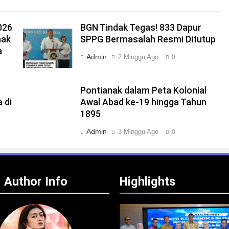
026
BGN Tindak Tegas! 833 Dapur
nak
SPPG Bermasalah Resmi Ditutup
a
Admin
2 Minggu Ago
0
Pontianak dalam Peta Kolonial
 di
Awal Abad ke-19 hingga Tahun
1895
Admin
3 Minggu Ago
0
Author Info
Highlights