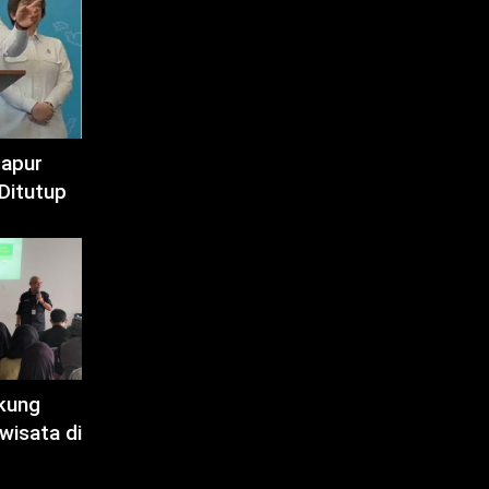
Dapur
Ditutup
kung
wisata di