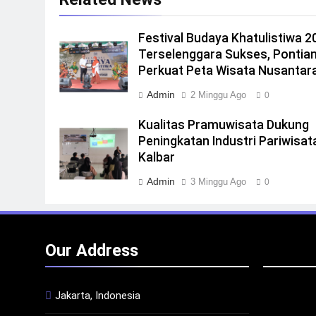
Festival Budaya Khatulistiwa 2
Terselenggara Sukses, Pontia
Perkuat Peta Wisata Nusantar
Admin
2 Minggu Ago
0
Kualitas Pramuwisata Dukung
Peningkatan Industri Pariwisata
Kalbar
Admin
3 Minggu Ago
0
Our Address
Jakarta, Indonesia