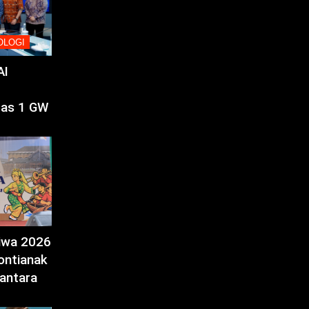
OLOGI
AI
tas 1 GW
tiwa 2026
ontianak
antara