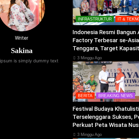
INFRASTRUKTUR
IT & TEKN
Indonesia Resmi Bangun 
Writer
Factory Terbesar se-Asia
Tenggara, Target Kapasi
Sakina
3 Minggu Ago
ipsum is simply dummy text
BERITA
BREAKING NEWS
Festival Budaya Khatulis
Terselenggara Sukses, P
Perkuat Peta Wisata Nus
3 Minggu Ago