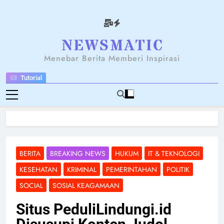
Skip
to
content
NEWSANTARA
Menebar Berita Memberi Inspirasi
Tutorial
BERITA
BREAKING NEWS
HUKUM
IT & TEKNOLOGI
KESEHATAN
KRIMINAL
PEMERINTAHAN
POLITIK
SOCIAL
SOSIAL KEAGAMAAN
Situs PeduliLindungi.id