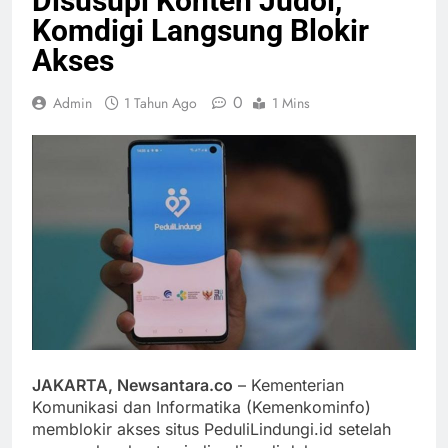
Disusupi Konten Judol,
Komdigi Langsung Blokir
Akses
0
Admin
1 Tahun Ago
1 Mins
JAKARTA, Newsantara.co
– Kementerian
Komunikasi dan Informatika (Kemenkominfo)
memblokir akses situs PeduliLindungi.id setelah