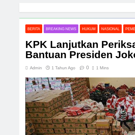
Skip
to
content
BERITA
BREAKING NEWS
HUKUM
NASIONAL
PEME
KPK Lanjutkan Periks
Bantuan Presiden Jok
0
Admin
1 Tahun Ago
1 Mins