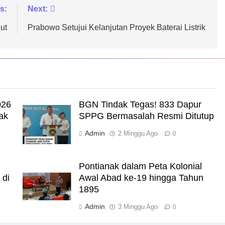
s:
Next:
ut
Prabowo Setujui Kelanjutan Proyek Baterai Listrik
026
BGN Tindak Tegas! 833 Dapur
ak
SPPG Bermasalah Resmi Ditutup
a
Admin
2 Minggu Ago
0
Pontianak dalam Peta Kolonial
 di
Awal Abad ke-19 hingga Tahun
1895
Admin
3 Minggu Ago
0