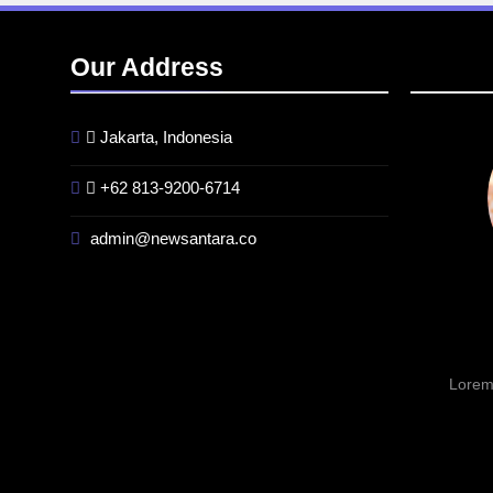
Our Address
Jakarta, Indonesia
+62 813-9200-6714
admin@newsantara.co
BERITA
BREAKING NEWS
INFR
Kualitas Pramuwisata Dukung
Indon
Peningkatan Industri Pariwisata
Factor
di Kalbar
Tengga
GW
3 Minggu Ago
Lorem
3 Min