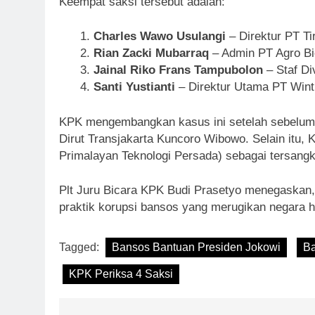
Keempat saksi tersebut adalah:
Charles Wawo Usulangi
– Direktur PT Ti
Rian Zacki Mubarraq
– Admin PT Agro Bi
Jainal Riko Frans Tampubolon
– Staf Di
Santi Yustianti
– Direktur Utama PT Winti
KPK mengembangkan kasus ini setelah sebelumn
Dirut Transjakarta Kuncoro Wibowo. Selain itu,
Primalayan Teknologi Persada) sebagai tersang
Plt Juru Bicara KPK Budi Prasetyo menegaskan
praktik korupsi bansos yang merugikan negara h
Tagged:
Bansos Bantuan Presiden Jokowi
Ba
KPK Periksa 4 Saksi