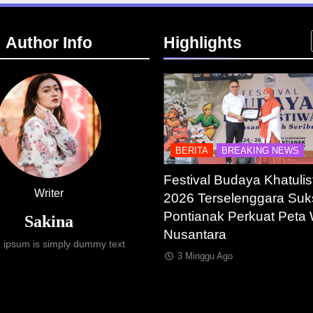
Author Info
Highlights
ASTRUKTUR
IT & TEKNOLOGI
BERITA
BREAKING NEWS
esia Resmi Bangun AI
Festival Budaya Khatulis
Writer
y Terbesar se-Asia
2026 Terselenggara Suk
ra, Target Kapasitas 1
Pontianak Perkuat Peta 
Sakina
Nusantara
 ipsum is simply dummy text
ggu Ago
3 Minggu Ago