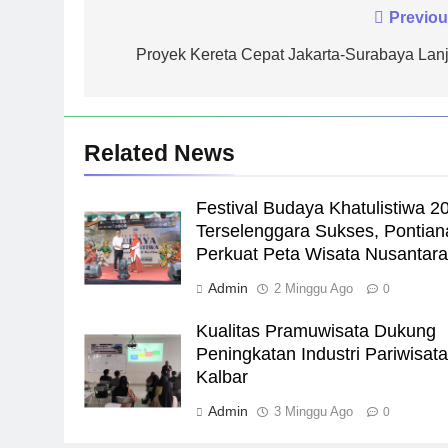
Navigasi
Previou
pos
Proyek Kereta Cepat Jakarta-Surabaya Lanj
Related News
Festival Budaya Khatulistiwa 2
Terselenggara Sukses, Pontian
Perkuat Peta Wisata Nusantar
Admin
2 Minggu Ago
0
Kualitas Pramuwisata Dukung
Peningkatan Industri Pariwisata
Kalbar
Admin
3 Minggu Ago
0