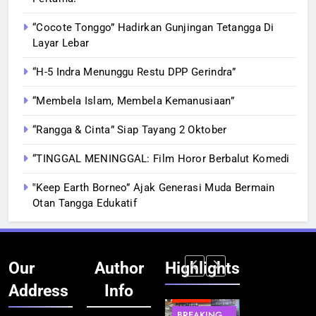
“Cocote Tonggo” Hadirkan Gunjingan Tetangga Di
Layar Lebar
“H-5 Indra Menunggu Restu DPP Gerindra”
“Membela Islam, Membela Kemanusiaan”
“Rangga & Cinta” Siap Tayang 2 Oktober
“TINGGAL MENINGGAL: Film Horor Berbalut Komedi
‟Keep Earth Borneo” Ajak Generasi Muda Bermain
Otan Tangga Edukatif
Our
Author
Highlights
Address
Info
BERITA
INFRASTRUKTUR
BERITA
BERITA
BREAKING
IT &
BREAKING
BREAKING