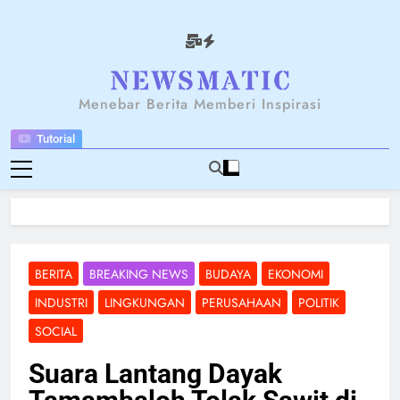
Skip
to
content
NEWSANTARA
Menebar Berita Memberi Inspirasi
Tutorial
BERITA
BREAKING NEWS
BUDAYA
EKONOMI
INDUSTRI
LINGKUNGAN
PERUSAHAAN
POLITIK
SOCIAL
Suara Lantang Dayak