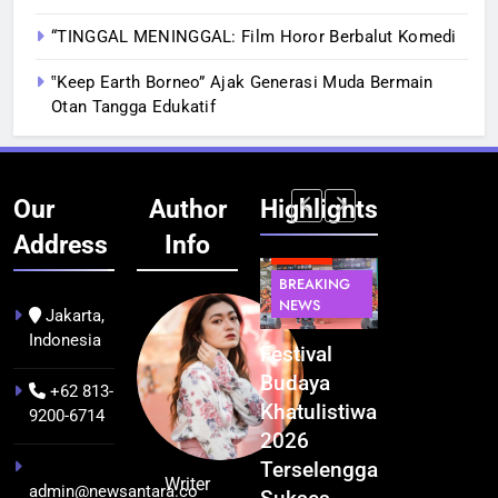
“TINGGAL MENINGGAL: Film Horor Berbalut Komedi
‟Keep Earth Borneo” Ajak Generasi Muda Bermain
Otan Tangga Edukatif
Our
Author
Highlights
Address
Info
BERITA
BERITA
BREAKING
IT &
BREAKING
NEWS
TEKNOLOGI
NEWS
PEMERINTAHA
Jakarta,
Indonesia
Kualitas
Indonesia
Festival
BGN Tindak
Pramuwisata
Resmi
Budaya
Tegas! 833
+62 813-
Dukung
Bangun AI
Khatulistiwa
Dapur SPPG
9200-6714
Peningkatan
Factory
2026
Bermasalah
Industri
Terbesar
Terselenggara
Resmi
Writer
admin@newsantara.co