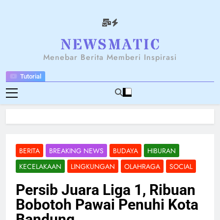
Skip
to
content
NEWSANTARA
Menebar Berita Memberi Inspirasi
Tutorial
BERITA
BREAKING NEWS
BUDAYA
HIBURAN
KECELAKAAN
LINGKUNGAN
OLAHRAGA
SOCIAL
Persib Juara Liga 1, Ribuan
Bobotoh Pawai Penuhi Kota
Bandung