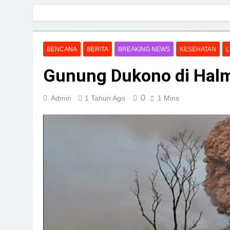
Skip
to
content
BENCANA
BERITA
BREAKING NEWS
KESEHATAN
L
Gunung Dukono di Halm
0
Admin
1 Tahun Ago
1 Mins