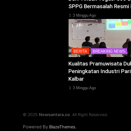
SPPG Bermasalah Resmi 
3 Minggu Ago
BERITA
BREAKING NEWS
Kualitas Pramuwisata Du
Peningkatan Industri Pari
Kalbar
3 Minggu Ago
© 2025
Newsantara.co
. All Right Reserved.
Powered By
.
BlazeThemes