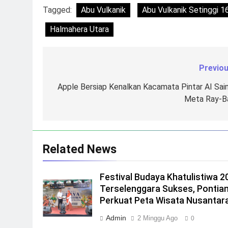
Tagged:
Abu Vulkanik
Abu Vulkanik Setinggi 
Halmahera Utara
Previou
Navigasi
pos
Apple Bersiap Kenalkan Kacamata Pintar AI Sain
Meta Ray-B
Related News
Festival Budaya Khatulistiwa 2
Terselenggara Sukses, Pontia
Perkuat Peta Wisata Nusantar
Admin
2 Minggu Ago
0