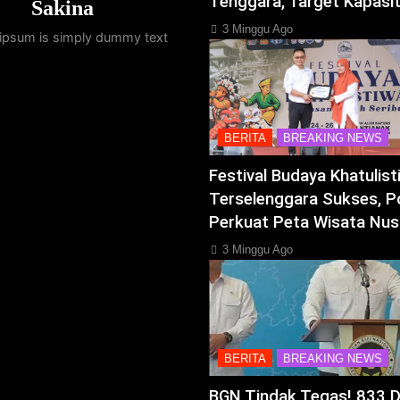
Tenggara, Target Kapasi
Sakina
3 Minggu Ago
ipsum is simply dummy text
BERITA
BREAKING NEWS
Festival Budaya Khatulis
Terselenggara Sukses, P
Perkuat Peta Wisata Nus
3 Minggu Ago
BERITA
BREAKING NEWS
BGN Tindak Tegas! 833 