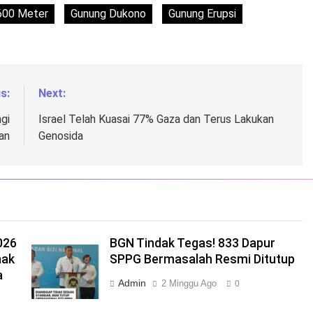
1600 Meter
Gunung Dukono
Gunung Erupsi
s:
Next:
gi
Israel Telah Kuasai 77% Gaza dan Terus Lakukan
an
Genosida
026
BGN Tindak Tegas! 833 Dapur
nak
SPPG Bermasalah Resmi Ditutup
a
Admin
2 Minggu Ago
0