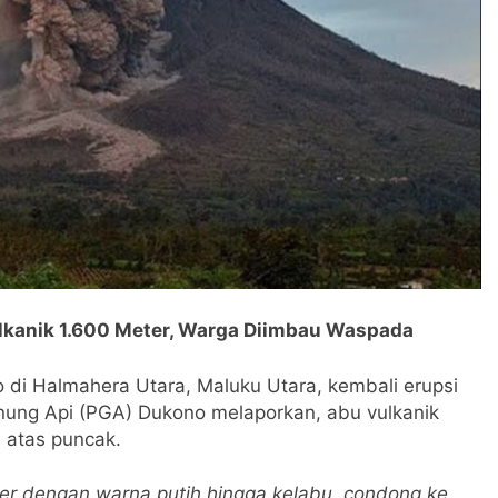
kanik 1.600 Meter, Warga Diimbau Waspada
i Halmahera Utara, Maluku Utara, kembali erupsi
nung Api (PGA) Dukono melaporkan, abu vulkanik
 atas puncak.
ter dengan warna putih hingga kelabu, condong ke