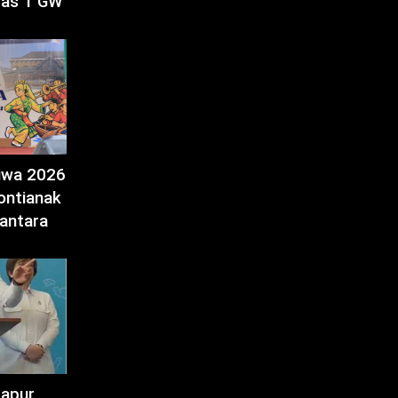
tas 1 GW
tiwa 2026
ontianak
antara
Dapur