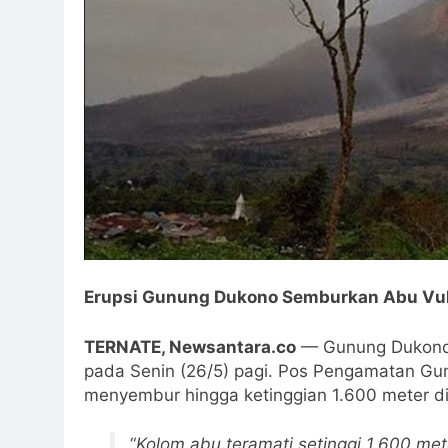
Erupsi Gunung Dukono Semburkan Abu Vul
TERNATE, Newsantara.co
— Gunung Dukono d
pada Senin (26/5) pagi. Pos Pengamatan Gu
menyembur hingga ketinggian 1.600 meter di
“
Kolom abu teramati setinggi 1.600 me