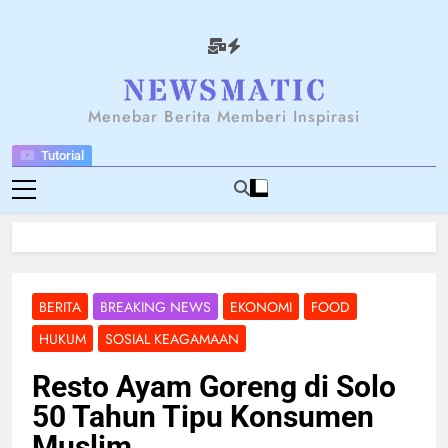
Skip
to
content
NEWSANTARA
Menebar Berita Memberi Inspirasi
Tutorial
BERITA
BREAKING NEWS
EKONOMI
FOOD
HUKUM
SOSIAL KEAGAMAAN
Resto Ayam Goreng di Solo
50 Tahun Tipu Konsumen
Muslim