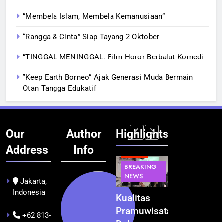
“Membela Islam, Membela Kemanusiaan”
“Rangga & Cinta” Siap Tayang 2 Oktober
“TINGGAL MENINGGAL: Film Horor Berbalut Komedi
‟Keep Earth Borneo” Ajak Generasi Muda Bermain
Otan Tangga Edukatif
Our
Author
Highlights
Address
Info
BERITA
BERITA
BERITA
BERITA
BREAKING
BREAKING
BREAKING
NEWS
NEWS
NEWS
BUDAYA
Jakarta,
Indonesia
k
Festival
BGN Tindak
Kualitas
Pontianak
ta
Budaya
Tegas! 833
Pramuwisata
dalam Peta
+62 813-