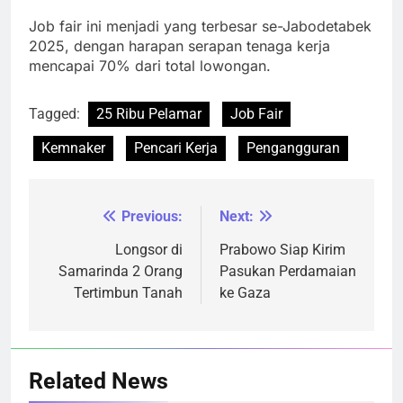
Job fair ini menjadi yang terbesar se-Jabodetabek
2025, dengan harapan serapan tenaga kerja
mencapai 70% dari total lowongan.
Tagged:
25 Ribu Pelamar
Job Fair
Kemnaker
Pencari Kerja
Pengangguran
Previous:
Next:
Navigasi
pos
Longsor di
Prabowo Siap Kirim
Samarinda 2 Orang
Pasukan Perdamaian
Tertimbun Tanah
ke Gaza
Related News