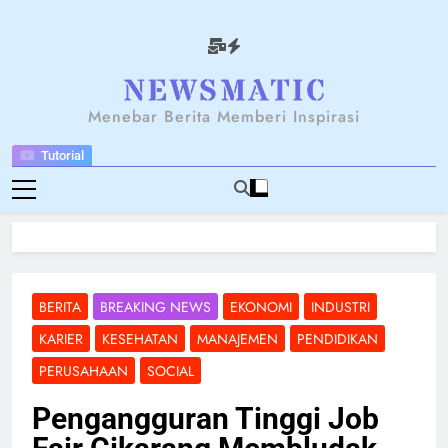
Skip
to
content
NEWSANTARA
Menebar Berita Memberi Inspirasi
Tutorial
BERITA
BREAKING NEWS
EKONOMI
INDUSTRI
KARIER
KESEHATAN
MANAJEMEN
PENDIDIKAN
PERUSAHAAN
SOCIAL
Pengangguran Tinggi Job