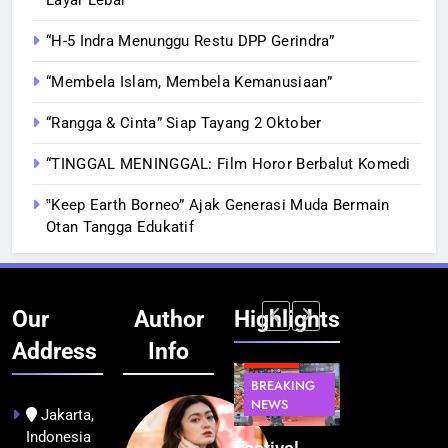
“H-5 Indra Menunggu Restu DPP Gerindra”
“Membela Islam, Membela Kemanusiaan”
“Rangga & Cinta” Siap Tayang 2 Oktober
“TINGGAL MENINGGAL: Film Horor Berbalut Komedi
‟Keep Earth Borneo” Ajak Generasi Muda Bermain
Otan Tangga Edukatif
Our
Author
Highlights
Address
Info
BERITA
BERITA
BREAKING
IT &
BREAKING
NEWS
TEKNOLOGI
NEWS
PEMERINTAHA
Jakarta,
Indonesia