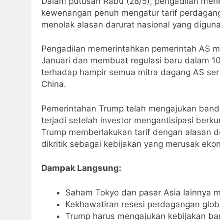
Dalam putusan Rabu (28/5), pengadilan me
kewenangan penuh mengatur tarif perdagang
menolak alasan darurat nasional yang digu
Pengadilan memerintahkan pemerintah AS me
Januari dan membuat regulasi baru dalam 10 
terhadap hampir semua mitra dagang AS ser
China.
Pemerintahan Trump telah mengajukan bandin
terjadi setelah investor mengantisipasi ber
Trump memberlakukan tarif dengan alasan def
dikritik sebagai kebijakan yang merusak eko
Dampak Langsung:
Saham Tokyo dan pasar Asia lainnya 
Kekhawatiran resesi perdagangan glob
Trump harus mengajukan kebijakan baru