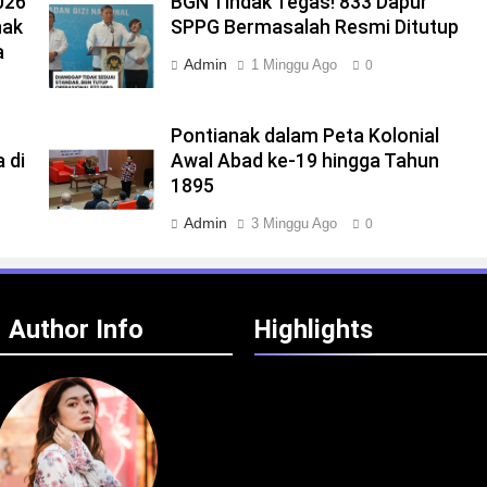
026
BGN Tindak Tegas! 833 Dapur
nak
SPPG Bermasalah Resmi Ditutup
a
Admin
1 Minggu Ago
0
Pontianak dalam Peta Kolonial
 di
Awal Abad ke-19 hingga Tahun
1895
Admin
3 Minggu Ago
0
Author Info
Highlights