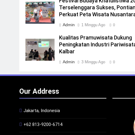
Festival Budaya Khatulistiwa 2
Terselenggara Sukses, Pontia
Perkuat Peta Wisata Nusantar
Admin
1 Minggu Ago
0
Kualitas Pramuwisata Dukung
Peningkatan Industri Pariwisata
Kalbar
Admin
3 Minggu Ago
0
Our Address
Jakarta, Indonesia
+62 813-9200-6714