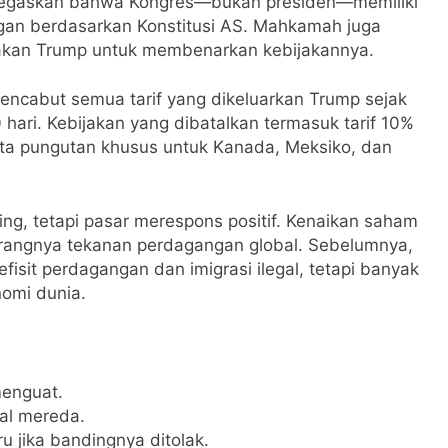
negaskan bahwa Kongres—bukan presiden—memiliki
an berdasarkan Konstitusi AS. Mahkamah juga
nakan Trump untuk membenarkan kebijakannya.
ncabut semua tarif yang dikeluarkan Trump sejak
hari. Kebijakan yang dibatalkan termasuk tarif 10%
ta pungutan khusus untuk Kanada, Meksiko, dan
g, tetapi pasar merespons positif. Kenaikan saham
kurangnya tekanan perdagangan global. Sebelumnya,
isit perdagangan dan imigrasi ilegal, tetapi banyak
nomi dunia.
menguat.
al mereda.
 jika bandingnya ditolak.