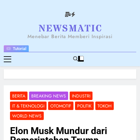
Skip
to
content
NEWSANTARA
Menebar Berita Memberi Inspirasi
Tutorial
BERITA
BREAKING NEWS
INDUSTRI
IT & TEKNOLOGI
OTOMOTIF
POLITIK
TOKOH
WORLD NEWS
Elon Musk Mundur dari