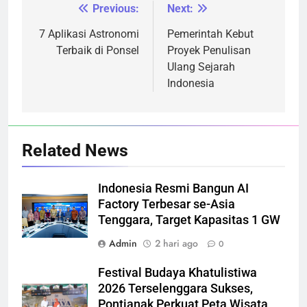
Previous:
Next:
Navigasi
pos
7 Aplikasi Astronomi
Pemerintah Kebut
Terbaik di Ponsel
Proyek Penulisan
Ulang Sejarah
Indonesia
Related News
Indonesia Resmi Bangun AI
Factory Terbesar se-Asia
Tenggara, Target Kapasitas 1 GW
Admin
2 hari ago
0
Festival Budaya Khatulistiwa
2026 Terselenggara Sukses,
Pontianak Perkuat Peta Wisata