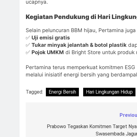
ucapnya.
Kegiatan Pendukung di Hari Lingku
Selain peluncuran BBM hijau, Pertamina juga
✅
Uji emisi gratis
✅
Tukar minyak jelantah & botol plastik
dap
✅
Pojok UMKM
di Bright Store untuk produk 
Pertamina terus memperkuat komitmen ESG (
melalui inisiatif energi bersih yang berdamp
Tagged:
Energi Bersih
Hari Lingkungan Hidup
Previou
Navigasi
pos
Prabowo Tegaskan Komitmen Target Nya
Swasembada Jagu