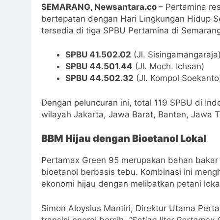
SEMARANG, Newsantara.co
– Pertamina re
bertepatan dengan Hari Lingkungan Hidup Se
tersedia di tiga SPBU Pertamina di Semarang,
SPBU 41.502.02
(Jl. Sisingamangaraja
SPBU 44.501.44
(Jl. Moch. Ichsan)
SPBU 44.502.32
(Jl. Kompol Soekanto
Dengan peluncuran ini, total 119 SPBU di In
wilayah Jakarta, Jawa Barat, Banten, Jawa 
BBM Hijau dengan Bioetanol Lokal
Pertamax Green 95 merupakan bahan bakar b
bioetanol berbasis tebu. Kombinasi ini meng
ekonomi hijau dengan melibatkan petani lokal
Simon Aloysius Mantiri, Direktur Utama Pe
transisi energi bersih.
“Setiap liter Pertamax