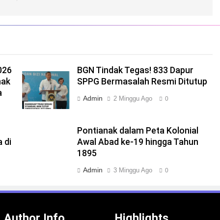
026
BGN Tindak Tegas! 833 Dapur
nak
SPPG Bermasalah Resmi Ditutup
a
Admin
2 Minggu Ago
0
Pontianak dalam Peta Kolonial
 di
Awal Abad ke-19 hingga Tahun
1895
Admin
3 Minggu Ago
0
Author Info
Highlights