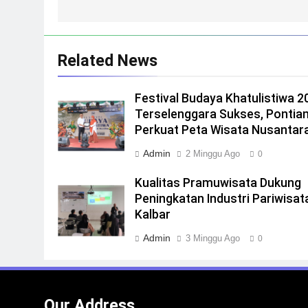
Related News
Festival Budaya Khatulistiwa 2
Terselenggara Sukses, Pontia
Perkuat Peta Wisata Nusantar
Admin
2 Minggu Ago
0
Kualitas Pramuwisata Dukung
Peningkatan Industri Pariwisata
Kalbar
Admin
3 Minggu Ago
0
Our Address