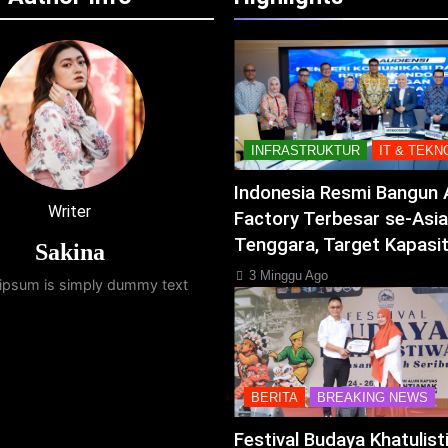
INFRASTRUKTUR
IT & TEKN
Indonesia Resmi Bangun 
Writer
Factory Terbesar se-Asia
Tenggara, Target Kapasi
Sakina
3 Minggu Ago
ipsum is simply dummy text
BERITA
BREAKING NEWS
Festival Budaya Khatulis