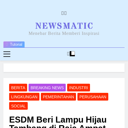
Skip
to
content
NEWSANTARA
Menebar Berita Memberi Inspirasi
Tutorial
BERITA
BREAKING NEWS
INDUSTRI
LINGKUNGAN
PEMERINTAHAN
PERUSAHAAN
SOCIAL
ESDM Beri Lampu Hijau