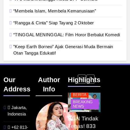
“Membela Islam, Membela Kemanusiaan”
“Rangga & Cinta” Siap Tayang 2 Oktober
“TINGGAL MENINGGAL: Film Horor Berbalut Komedi
‟Keep Earth Borneo” Ajak Generasi Muda Bermain
Otan Tangga Edukatif
Our
Author
Highlights
Address
Info
BERITA
BERITA
BERITA
BERITA
BREAKING
BREAKING
BREAKING
NEWS
NEWS
NEWS
BUDAYA
Jakarta,
Indonesia
ak
Festival
BGN Tindak
Kualitas
Pontian
eta
Budaya
Tegas! 833
Pramuwisata
dalam P
+62 813-