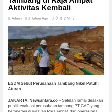
Tambang di Raja Ampat
Aktivitas Kembali
0
Admin
1 Tahun Ago
2 Mins
ESDM Sebut Perusahaan Tambang Nikel Patuhi
Aturan
JAKARTA, Newsantara.co
– Setelah ramai desakan
publik evaluasi perusahaan tambang PT GAG yang
beroperasi di wilayah Raja Ampat, dan operasional