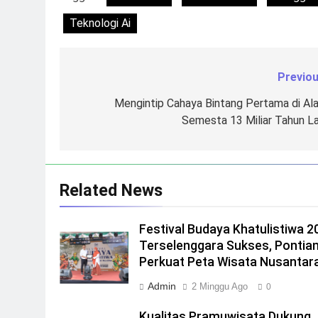
Teknologi Ai
Previou
Navigasi
pos
Mengintip Cahaya Bintang Pertama di Al
Semesta 13 Miliar Tahun La
Related News
Festival Budaya Khatulistiwa 2
Terselenggara Sukses, Pontia
Perkuat Peta Wisata Nusantar
Admin
2 Minggu Ago
0
Kualitas Pramuwisata Dukung