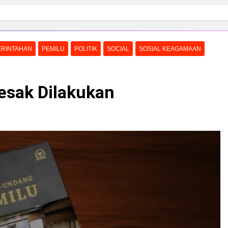
RINTAHAN
PEMILU
POLITIK
SOCIAL
SOSIAL KEAGAMAAN
esak Dilakukan