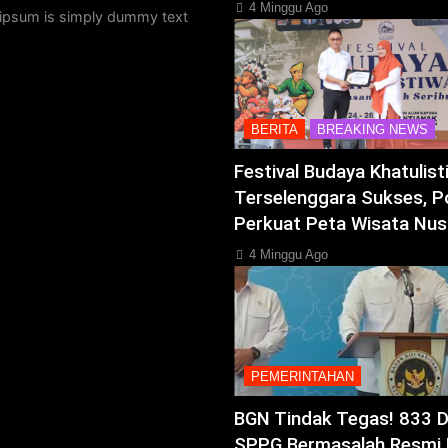
4 Minggu Ago
ipsum is simply dummy text
BERITA
BREAKING NEWS
Festival Budaya Khatulis
Terselenggara Sukses, P
Perkuat Peta Wisata Nus
4 Minggu Ago
PEMERINTAHAN
BGN Tindak Tegas! 833 
SPPG Bermasalah Resmi 