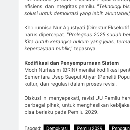
efisiensi dan integritas pemilu.
“
Teknologi bis
solusi untuk demokrasi yang lebih akuntabel
,
Khoirunnisa Nur Agustyati (Direktur Ekseku
harus dipercepat.
“
Prolegnas 2025 sudah ber
Kita butuh kerangka hukum yang jelas, term
kepercayaan publik
,”
tegasnya.
Kodifikasi dan Penyempurnaan Sistem
Moch Nurhasim (BRIN) menilai kodifikasi pen
Sementara Usep Saepul Ahyar (Peneliti Popul
kultur, dan regulasi dalam proses revisi.
Diskusi ini menyepakati, revisi UU Pemilu har
berbagai pihak, untuk menghasilkan kebijaka
bisa berlaku pada Pemilu 2029.
Tagged:
Demokrasi
Pemilu 2029
Pengguna