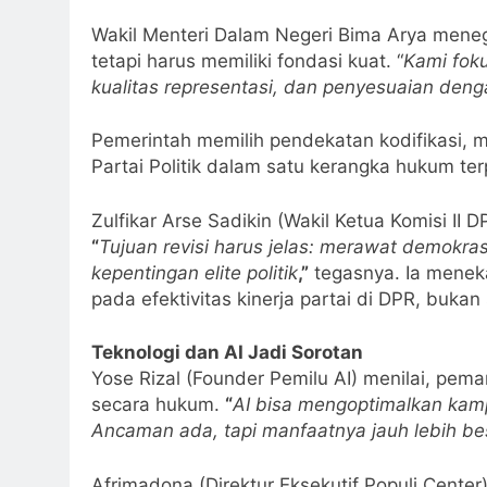
Wakil Menteri Dalam Negeri Bima Arya menega
tetapi harus memiliki fondasi kuat. “
Kami foku
kualitas representasi, dan penyesuaian den
Pemerintah memilih pendekatan kodifikasi,
Partai Politik dalam satu kerangka hukum t
Zulfikar Arse Sadikin (Wakil Ketua Komisi II 
“
Tujuan revisi harus jelas: merawat demokra
kepentingan elite politik
,”
tegasnya. Ia menek
pada efektivitas kinerja partai di DPR, bukan
Teknologi dan AI Jadi Sorotan
Yose Rizal (Founder Pemilu AI) menilai, pema
secara hukum.
“
AI bisa mengoptimalkan kam
Ancaman ada, tapi manfaatnya jauh lebih be
Afrimadona (Direktur Eksekutif Populi Cen