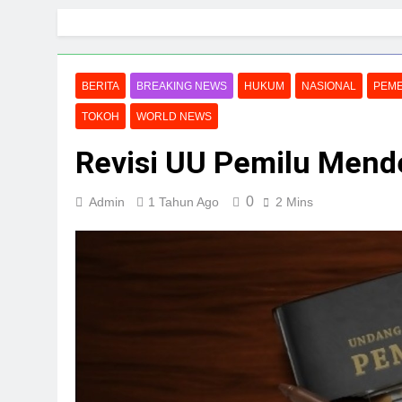
Skip
to
content
BERITA
BREAKING NEWS
HUKUM
NASIONAL
PEME
TOKOH
WORLD NEWS
Revisi UU Pemilu Mend
0
Admin
1 Tahun Ago
2 Mins