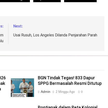
s:
Next:
am
Usai Rusuh, Los Angeles Dilanda Penjarahan Parah
lu
026
BGN Tindak Tegas! 833 Dapur
nak
SPPG Bermasalah Resmi Ditutup
a
Admin
2 Minggu Ago
0
Pontianak dalam Peta Kolonial