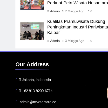
Perkuat Peta Wisata Nusantar
Admin
2 Minggu Ago
0
Kualitas Pramuwisata Dukung
Peningkatan Industri Pariwisata
Kalbar
Admin
3 Minggu Ago
0
Our Address
Jakarta, Indonesia
+62 813-9200-6714
admin@newsantara.co
BERITA
BREAKING NEWS
INFR