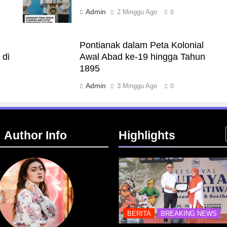
a
Admin
2 Minggu Ago
0
Pontianak dalam Peta Kolonial
 di
Awal Abad ke-19 hingga Tahun
1895
Admin
3 Minggu Ago
0
Author Info
Highlights
ASTRUKTUR
IT & TEKNOLOGI
BERITA
BREAKING NEWS