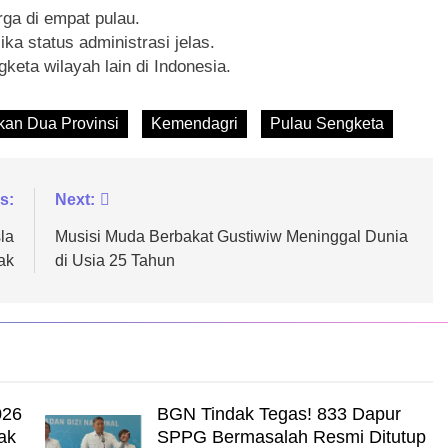
ga di empat pulau.
a status administrasi jelas.
keta wilayah lain di Indonesia.
kan Dua Provinsi
Kemendagri
Pulau Sengketa
s:
Next:
la
Musisi Muda Berbakat Gustiwiw Meninggal Dunia
ak
di Usia 25 Tahun
026
BGN Tindak Tegas! 833 Dapur
ak
SPPG Bermasalah Resmi Ditutup