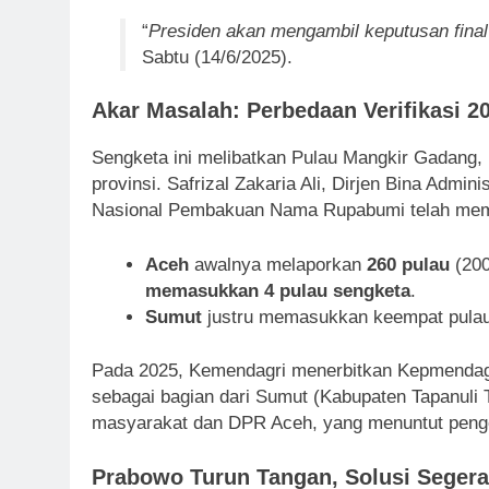
“
Presiden akan mengambil keputusan final
Sabtu (14/6/2025).
Akar Masalah: Perbedaan Verifikasi 2
Sengketa ini melibatkan Pulau Mangkir Gadang, 
provinsi. Safrizal Zakaria Ali, Dirjen Bina Adm
Nasional Pembakuan Nama Rupabumi telah memver
Aceh
awalnya melaporkan
260 pulau
(200
memasukkan 4 pulau sengketa
.
Sumut
justru memasukkan keempat pulau 
Pada 2025, Kemendagri menerbitkan Kepmendag
sebagai bagian dari Sumut (Kabupaten Tapanuli 
masyarakat dan DPR Aceh, yang menuntut penge
Prabowo Turun Tangan, Solusi Segera 