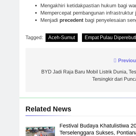
Mengakhiri ketidakpastian hukum bagi war
Mempercepat pembangunan infrastruktur jik
Menjadi
precedent
bagi penyelesaian seng
Tagged:
Aceh-Sumut
Empat Pulau Diperebut
Navigasi
Previou
pos
BYD Jadi Raja Baru Mobil Listrik Dunia, Tes
Tersingkir dari Punc
Related News
Festival Budaya Khatulistiwa 2
Terselenggara Sukses, Pontian