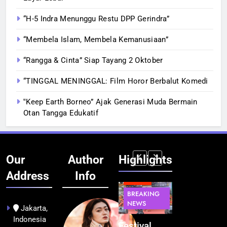
“H-5 Indra Menunggu Restu DPP Gerindra”
“Membela Islam, Membela Kemanusiaan”
“Rangga & Cinta” Siap Tayang 2 Oktober
“TINGGAL MENINGGAL: Film Horor Berbalut Komedi
‟Keep Earth Borneo” Ajak Generasi Muda Bermain
Otan Tangga Edukatif
Our
Author
Highlights
Address
Info
BERITA
INFRASTRUKTUR
BERITA
BERITA
BREAKING
IT &
BREAKING
BREAKING
NEWS
TEKNOLOGI
NEWS
NEWS
Jakarta,
Indonesia
Kualitas
Indonesia
Festival
BGN Tindak