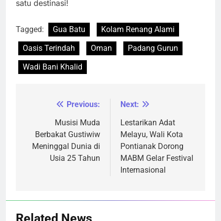
satu destinasi!
Tagged:
Gua Batu
Kolam Renang Alami
Oasis Terindah
Oman
Padang Gurun
Wadi Bani Khalid
Previous:
Next:
Navigasi
pos
Musisi Muda
Lestarikan Adat
Berbakat Gustiwiw
Melayu, Wali Kota
Meninggal Dunia di
Pontianak Dorong
Usia 25 Tahun
MABM Gelar Festival
Internasional
Related News