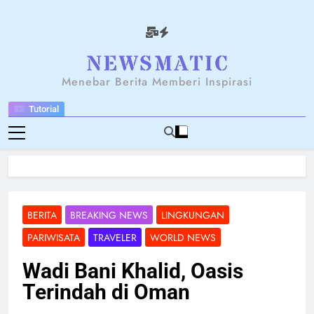
Skip
to
content
NEWSANTARA
Menebar Berita Memberi Inspirasi
Tutorial
BERITA
BREAKING NEWS
LINGKUNGAN
PARIWISATA
TRAVELER
WORLD NEWS
Wadi Bani Khalid, Oasis
Terindah di Oman