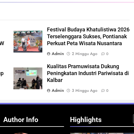
Festival Budaya Khatulistiwa 2026
Terselenggara Sukses, Pontianak
GW
Perkuat Peta Wisata Nusantara
Admin
2 Minggu Ago
0
Kualitas Pramuwisata Dukung
up
Peningkatan Industri Pariwisata di
Kalbar
Admin
3 Minggu Ago
0
Author Info
Highlights