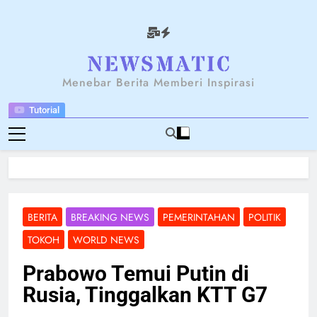
Skip
to
content
NEWSANTARA
Menebar Berita Memberi Inspirasi
Tutorial
BERITA
BREAKING NEWS
PEMERINTAHAN
POLITIK
TOKOH
WORLD NEWS
Prabowo Temui Putin di
Rusia, Tinggalkan KTT G7