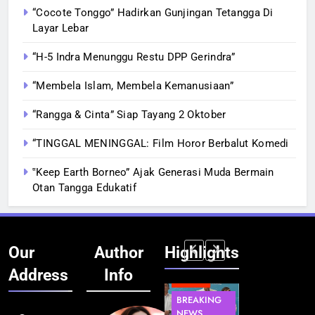
“Cocote Tonggo” Hadirkan Gunjingan Tetangga Di
Layar Lebar
“H-5 Indra Menunggu Restu DPP Gerindra”
“Membela Islam, Membela Kemanusiaan”
“Rangga & Cinta” Siap Tayang 2 Oktober
“TINGGAL MENINGGAL: Film Horor Berbalut Komedi
‟Keep Earth Borneo” Ajak Generasi Muda Bermain
Otan Tangga Edukatif
Our
Author
Highlights
Address
Info
BERITA
BERITA
BERITA
BERITA
BREAKING
BREAKING
BREAKING
BUDAYA
NEWS
NEWS
NEWS