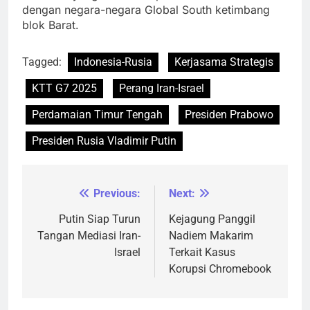
dengan negara-negara Global South ketimbang
blok Barat.
Tagged:
Indonesia-Rusia
Kerjasama Strategis
KTT G7 2025
Perang Iran-Israel
Perdamaian Timur Tengah
Presiden Prabowo
Presiden Rusia Vladimir Putin
Previous:
Next:
Navigasi
pos
Putin Siap Turun
Kejagung Panggil
Tangan Mediasi Iran-
Nadiem Makarim
Israel
Terkait Kasus
Korupsi Chromebook