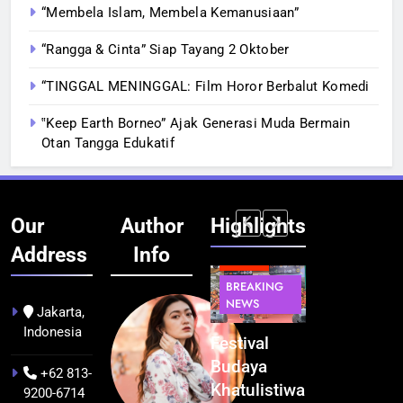
“Membela Islam, Membela Kemanusiaan”
“Rangga & Cinta” Siap Tayang 2 Oktober
“TINGGAL MENINGGAL: Film Horor Berbalut Komedi
‟Keep Earth Borneo” Ajak Generasi Muda Bermain
Otan Tangga Edukatif
Our
Author
Highlights
Address
Info
BERITA
INFRASTRUKTUR
BERITA
BERITA
BREAKING
IT &
BREAKING
BREAKING
NEWS
TEKNOLOGI
NEWS
NEWS
Jakarta,
Indonesia
Kualitas
Indonesia
Festival
BGN Tindak
Pramuwisata
Resmi
Budaya
Tegas! 833
+62 813-
Dukung
Bangun AI
Khatulistiwa
Dapur SPPG
9200-6714