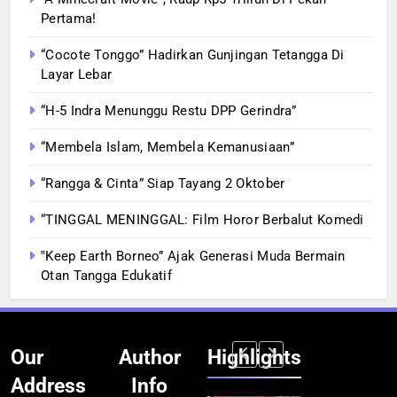
Pertama!
“Cocote Tonggo” Hadirkan Gunjingan Tetangga Di
Layar Lebar
“H-5 Indra Menunggu Restu DPP Gerindra”
“Membela Islam, Membela Kemanusiaan”
“Rangga & Cinta” Siap Tayang 2 Oktober
“TINGGAL MENINGGAL: Film Horor Berbalut Komedi
‟Keep Earth Borneo” Ajak Generasi Muda Bermain
Otan Tangga Edukatif
Our
Author
Highlights
Address
Info
BERITA
INFRASTRUKTUR
BERITA
BERITA