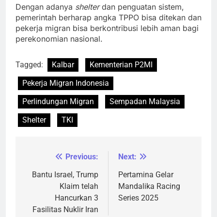
Dengan adanya
shelter
dan penguatan sistem,
pemerintah berharap angka TPPO bisa ditekan dan
pekerja migran bisa berkontribusi lebih aman bagi
perekonomian nasional.
Tagged:
Kalbar
Kementerian P2MI
Pekerja Migran Indonesia
Perlindungan Migran
Sempadan Malaysia
Shelter
TKI
Previous:
Next:
Navigasi
pos
Bantu Israel, Trump
Pertamina Gelar
Klaim telah
Mandalika Racing
Hancurkan 3
Series 2025
Fasilitas Nuklir Iran