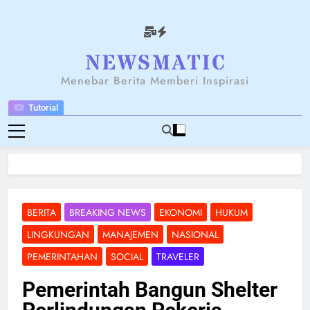
Skip
to
content
NEWSANTARA
Menebar Berita Memberi Inspirasi
Tutorial
BERITA
BREAKING NEWS
EKONOMI
HUKUM
LINGKUNGAN
MANAJEMEN
NASIONAL
PEMERINTAHAN
SOCIAL
TRAVELER
Pemerintah Bangun Shelter