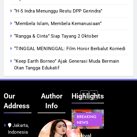
“H-5 Indra Menunggu Restu DPP Gerindra”
“Membela Islam, Membela Kemanusiaan”
“Rangga & Cinta” Siap Tayang 2 Oktober
“TINGGAL MENINGGAL: Film Horor Berbalut Komedi
‟Keep Earth Borneo” Ajak Generasi Muda Bermain
Otan Tangga Edukatif
Our
Author
Highlights
Address
Info
BERITA
BERITA
BREAKING
IT &
BREAKING
NEWS
TEKNOLOGI
NEWS
PEMERINTAHA
Jakarta,
Indonesia
Kualitas
Indonesia
Festival
BGN Tindak