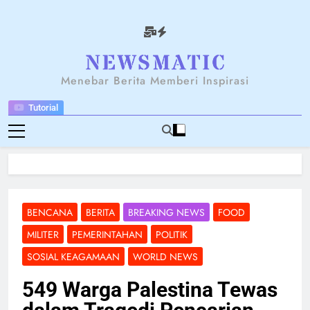
Skip
to
content
NEWSANTARA
Menebar Berita Memberi Inspirasi
Tutorial
BENCANA
BERITA
BREAKING NEWS
FOOD
MILITER
PEMERINTAHAN
POLITIK
SOSIAL KEAGAMAAN
WORLD NEWS
549 Warga Palestina Tewas