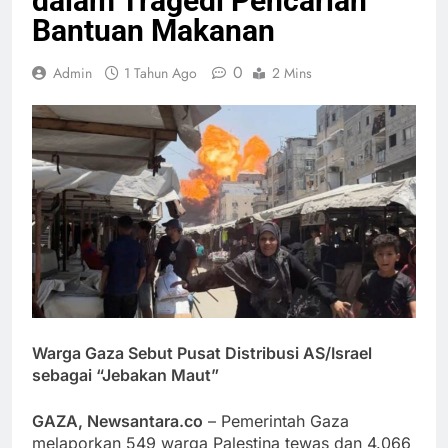
dalam Tragedi Pencarian
Bantuan Makanan
0
Admin
1 Tahun Ago
2 Mins
Warga Gaza Sebut Pusat Distribusi AS/Israel
sebagai “Jebakan Maut”
GAZA, Newsantara.co
– Pemerintah Gaza
melaporkan 549 warga Palestina tewas dan 4.066