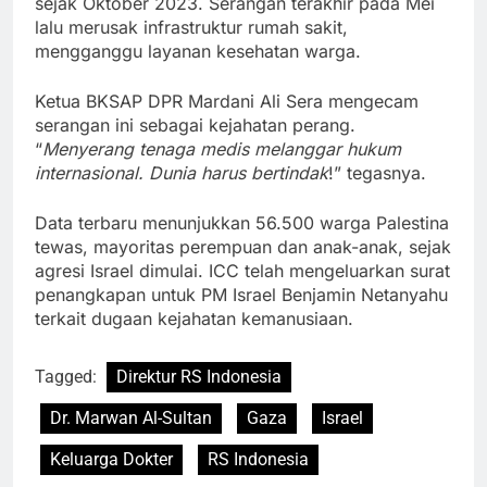
sejak Oktober 2023. Serangan terakhir pada Mei
lalu merusak infrastruktur rumah sakit,
mengganggu layanan kesehatan warga.
Ketua BKSAP DPR Mardani Ali Sera mengecam
serangan ini sebagai kejahatan perang.
“
Menyerang tenaga medis melanggar hukum
internasional. Dunia harus bertindak
!” tegasnya.
Data terbaru menunjukkan 56.500 warga Palestina
tewas, mayoritas perempuan dan anak-anak, sejak
agresi Israel dimulai. ICC telah mengeluarkan surat
penangkapan untuk PM Israel Benjamin Netanyahu
terkait dugaan kejahatan kemanusiaan.
Tagged:
Direktur RS Indonesia
Dr. Marwan Al-Sultan
Gaza
Israel
Keluarga Dokter
RS Indonesia