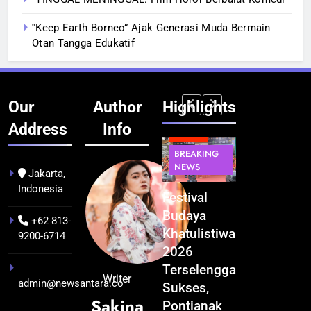
‟Keep Earth Borneo” Ajak Generasi Muda Bermain
Otan Tangga Edukatif
Our
Author
Highlights
Address
Info
BERITA
INFRASTRUKTUR
BERITA
BERITA
BREAKING
IT &
BREAKING
BREAKING
NEWS
TEKNOLOGI
NEWS
NEWS
Jakarta,
Indonesia
Kualitas
Indonesia
Festival
BGN Tindak
Pramuwisata
Resmi
Budaya
Tegas! 833
+62 813-
Dukung
Bangun AI
Khatulistiwa
Dapur SPPG
9200-6714
Peningkatan
Factory
2026
Bermasalah
Industri
Terbesar
Terselenggara
Resmi
Writer
admin@newsantara.co
Pariwisata
se-Asia
Sukses,
Ditutup
Sakina
di Kalbar
Tenggara,
Pontianak
3 minggu ago