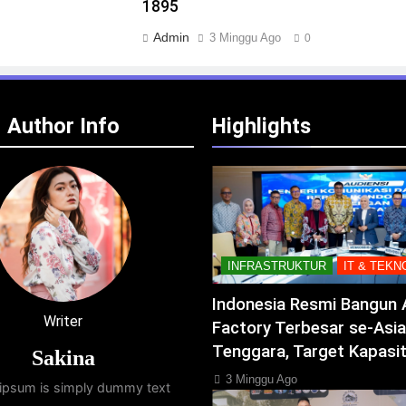
1895
Admin
3 Minggu Ago
0
Author Info
Highlights
INFRASTRUKTUR
IT & TEKN
Indonesia Resmi Bangun 
Writer
Factory Terbesar se-Asia
Tenggara, Target Kapasi
Sakina
3 Minggu Ago
ipsum is simply dummy text