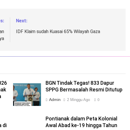
s:
Next:
an
IDF Klaim sudah Kuasai 65% Wilayah Gaza
ya
026
BGN Tindak Tegas! 833 Dapur
nak
SPPG Bermasalah Resmi Ditutup
a
Admin
2 Minggu Ago
0
Pontianak dalam Peta Kolonial
 di
Awal Abad ke-19 hingga Tahun