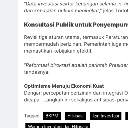
“
Data investasi sektor keuangan selama ini 
dan kepastian hukum meningkat
,” jelas Todo
Konsultasi Publik untuk Penyempur
Revisi tiga aturan utama, termasuk Peratur
mempermudah perizinan. Pemerintah juga m
memastikan kebijakan efektif.
“
Reformasi birokrasi adalah perintah Presiden
tandasnya.
Optimisme Menuju Ekonomi Kuat
Dengan percepatan perizinan dan integrasi 
dicapai. Langkah ini sekaligus antisipasi per
Tagged:
BKPM
Hilirisasi
Izin Investasi
Wamen Investasi dan Hilirisasi