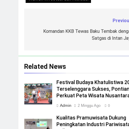
Previou
Navigasi
pos
Komandan KKB Tewas Baku Tembak deng
Satgas di Intan Ja
Related News
Festival Budaya Khatulistiwa 2
Terselenggara Sukses, Pontia
Perkuat Peta Wisata Nusantar
Admin
2 Minggu Ago
0
Kualitas Pramuwisata Dukung
Peningkatan Industri Pariwisata