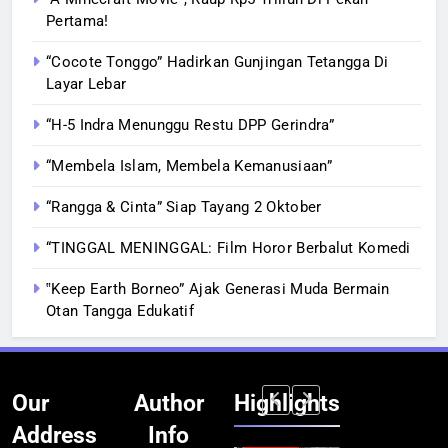
Pertama!
“Cocote Tonggo” Hadirkan Gunjingan Tetangga Di
Layar Lebar
“H-5 Indra Menunggu Restu DPP Gerindra”
“Membela Islam, Membela Kemanusiaan”
“Rangga & Cinta” Siap Tayang 2 Oktober
“TINGGAL MENINGGAL: Film Horor Berbalut Komedi
‟Keep Earth Borneo” Ajak Generasi Muda Bermain
Otan Tangga Edukatif
Our
Author
Highlights
Address
Info
BERITA
INFRASTRUKTUR
BERITA
BERITA