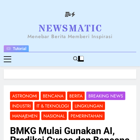
Skip
to
content
NEWSANTARA
Menebar Berita Memberi Inspirasi
Tutorial
ASTRONOMI
BENCANA
BERITA
BREAKING NEWS
INDUSTRI
IT & TEKNOLOGI
LINGKUNGAN
MANAJEMEN
NASIONAL
PEMERINTAHAN
BMKG Mulai Gunakan AI,