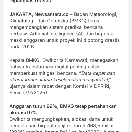
Dipangkas Drastis
JAKARTA, Newsantara.co
– Badan Meteorologi,
Klimatologi, dan Geofisika (BMKG) terus
mengembangkan sistem prediksi bencana
berbasis Artificial Intelligence (AI) dan big data,
meski anggaran untuk proyek ini dipotong drastis
pada 2026.
Kepala BMKG, Dwikorita Karnawati, menegaskan
bahwa transformasi digital penting untuk
memperkuat mitigasi bencana. “
Data cepat dan
akurat kunci utama keselamatan masyarakat
,”
ujarnya dalam rapat dengan Komisi V DPR RI,
Senin (7/7/2025).
Anggaran turun 99%, BMKG tetap pertahankan
akurasi 97%
Dwikorita mengungkapkan, alokasi dana untuk
pengelolaan big data anjlok dari Rp168,5 miliar
(2025) menjadi hanya Rp1,1 miliar (2026). Namun,