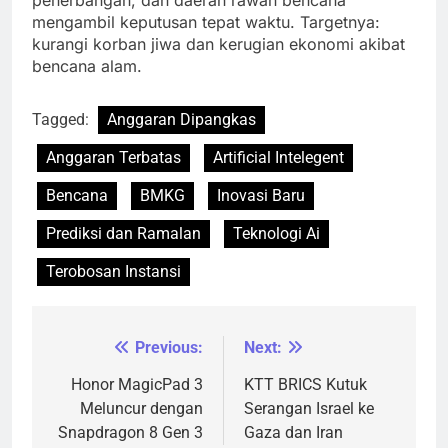
mengambil keputusan tepat waktu. Targetnya:
kurangi korban jiwa dan kerugian ekonomi akibat
bencana alam.
Tagged:
Anggaran Dipangkas
Anggaran Terbatas
Artificial Intelegent
Bencana
BMKG
Inovasi Baru
Prediksi dan Ramalan
Teknologi Ai
Terobosan Instansi
Previous:
Next:
Navigasi
pos
Honor MagicPad 3
KTT BRICS Kutuk
Meluncur dengan
Serangan Israel ke
Snapdragon 8 Gen 3
Gaza dan Iran