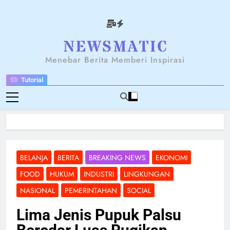
Skip
to
content
NEWSANTARA
Menebar Berita Memberi Inspirasi
Tutorial
BELANJA
BERITA
BREAKING NEWS
EKONOMI
FOOD
HUKUM
INDUSTRI
LINGKUNGAN
NASIONAL
PEMERINTAHAN
SOCIAL
Lima Jenis Pupuk Palsu