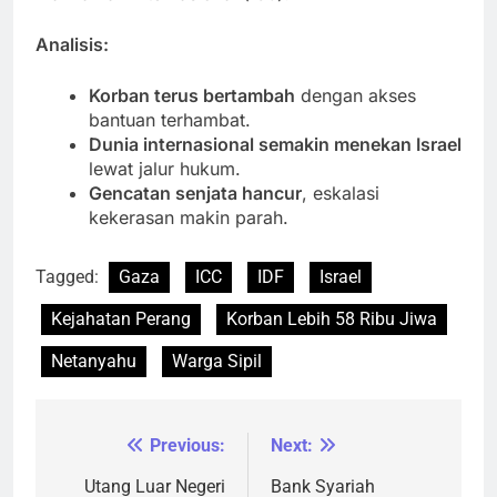
Analisis:
Korban terus bertambah
dengan akses
bantuan terhambat.
Dunia internasional semakin menekan Israel
lewat jalur hukum.
Gencatan senjata hancur
, eskalasi
kekerasan makin parah.
Tagged:
Gaza
ICC
IDF
Israel
Kejahatan Perang
Korban Lebih 58 Ribu Jiwa
Netanyahu
Warga Sipil
Previous:
Next:
Navigasi
pos
Utang Luar Negeri
Bank Syariah