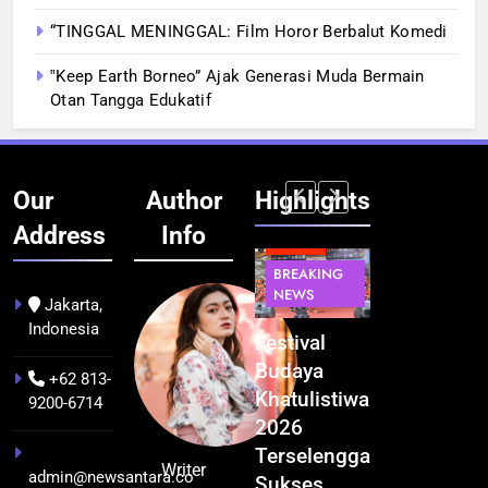
“TINGGAL MENINGGAL: Film Horor Berbalut Komedi
‟Keep Earth Borneo” Ajak Generasi Muda Bermain
Otan Tangga Edukatif
Our
Author
Highlights
Address
Info
BERITA
INFRASTRUKTUR
BERITA
BERITA
BREAKING
IT &
BREAKING
BREAKING
NEWS
TEKNOLOGI
NEWS
NEWS
Jakarta,
Indonesia
Kualitas
Indonesia
Festival
BGN Tindak
Pramuwisata
Resmi
Budaya
Tegas! 833
+62 813-
Dukung
Bangun AI
Khatulistiwa
Dapur SPPG
9200-6714
Peningkatan
Factory
2026
Bermasalah
Industri
Terbesar
Terselenggara
Resmi
Writer
admin@newsantara.co
Pariwisata
se-Asia
Sukses,
Ditutup