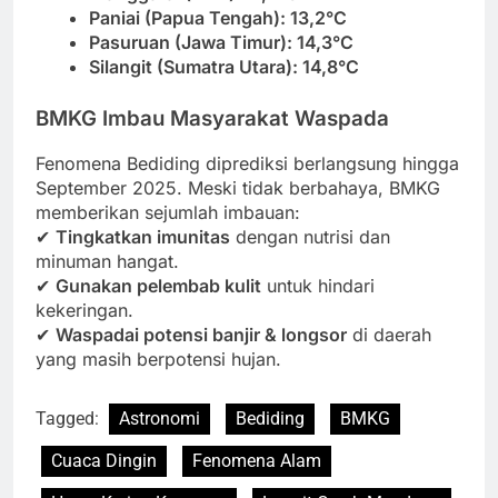
Paniai (Papua Tengah): 13,2°C
Pasuruan (Jawa Timur): 14,3°C
Silangit (Sumatra Utara): 14,8°C
BMKG Imbau Masyarakat Waspada
Fenomena Bediding diprediksi berlangsung hingga
September 2025. Meski tidak berbahaya, BMKG
memberikan sejumlah imbauan:
✔
Tingkatkan imunitas
dengan nutrisi dan
minuman hangat.
✔
Gunakan pelembab kulit
untuk hindari
kekeringan.
✔
Waspadai potensi banjir & longsor
di daerah
yang masih berpotensi hujan.
Tagged:
Astronomi
Bediding
BMKG
Cuaca Dingin
Fenomena Alam