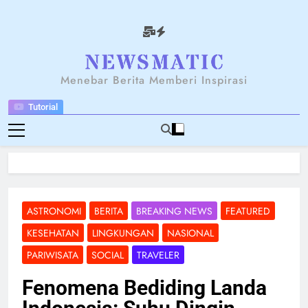
Skip
to
content
NEWSANTARA
Menebar Berita Memberi Inspirasi
Tutorial
ASTRONOMI
BERITA
BREAKING NEWS
FEATURED
KESEHATAN
LINGKUNGAN
NASIONAL
PARIWISATA
SOCIAL
TRAVELER
Fenomena Bediding Landa