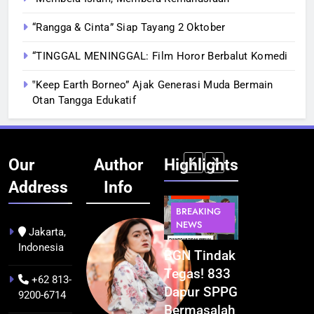
“Rangga & Cinta” Siap Tayang 2 Oktober
“TINGGAL MENINGGAL: Film Horor Berbalut Komedi
‟Keep Earth Borneo” Ajak Generasi Muda Bermain
Otan Tangga Edukatif
Our
Author
Highlights
Address
Info
BERITA
BERITA
BERITA
BERITA
BREAKING
BREAKING
BREAKING
BUDAYA
NEWS
NEWS
NEWS
Jakarta,
Indonesia
Pontianak
Festival
BGN Tindak
Kualitas
dalam Peta
Budaya
Tegas! 833
Pramuwisat
+62 813-
Kolonial
Khatulistiwa
Dapur SPPG
Dukung
9200-6714
Awal Abad
2026
Bermasalah
Peningkatan