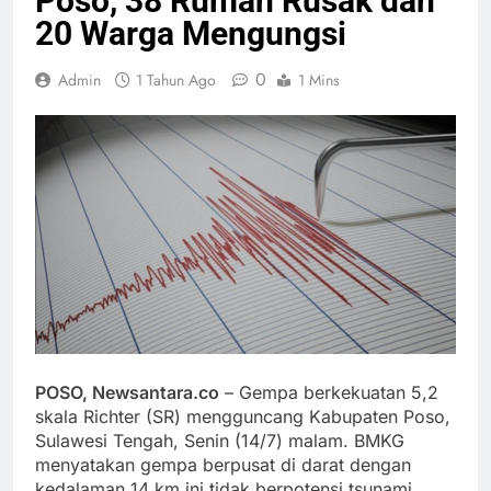
Poso, 38 Rumah Rusak dan
20 Warga Mengungsi
0
Admin
1 Tahun Ago
1 Mins
POSO, Newsantara.co
– Gempa berkekuatan 5,2
skala Richter (SR) mengguncang Kabupaten Poso,
Sulawesi Tengah, Senin (14/7) malam. BMKG
menyatakan gempa berpusat di darat dengan
kedalaman 14 km ini tidak berpotensi tsunami,