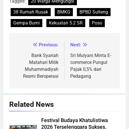
Tagged:
20 Warga Mengungsi
38 Rumah Rusak
BMKG
BPBD Sulteng
Gempa Bumi
Kekuatan 5.2 SR
Poso
Previous:
Next:
Navigasi
pos
Bank Syariah
Sri Mulyani Minta E-
Matahari Milik
commerce Pungut
Muhammadiyah
Pajak 0,5% dari
Resmi Beroperasi
Pedagang
Related News
Festival Budaya Khatulistiwa
2026 Terselenggara Sukses,