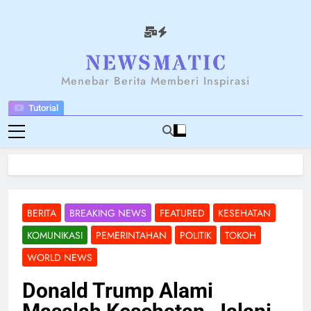
Skip
to
content
NEWSANTARA
Menebar Berita Memberi Inspirasi
Tutorial
BERITA
BREAKING NEWS
FEATURED
KESEHATAN
KOMUNIKASI
PEMERINTAHAN
POLITIK
TOKOH
WORLD NEWS
Donald Trump Alami