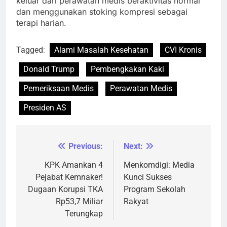
keluar dari perawatan medis beraktivitas normal
dan menggunakan stoking kompresi sebagai
terapi harian.
Tagged:
Alami Masalah Kesehatan
CVI Kronis
Donald Trump
Pembengkakan Kaki
Pemeriksaan Medis
Perawatan Medis
Presiden AS
Previous:
Next:
Navigasi
pos
KPK Amankan 4
Menkomdigi: Media
Pejabat Kemnaker!
Kunci Sukses
Dugaan Korupsi TKA
Program Sekolah
Rp53,7 Miliar
Rakyat
Terungkap