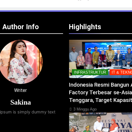
Author Info
Highlights
INFRASTRUKTUR
IT & TEKN
Indonesia Resmi Bangun 
Writer
Factory Terbesar se-Asia
Tenggara, Target Kapasi
Sakina
3 Minggu Ago
ipsum is simply dummy text