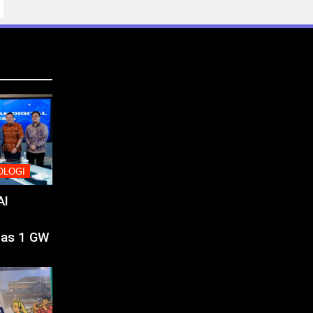
OLOGI
AI
tas 1 GW