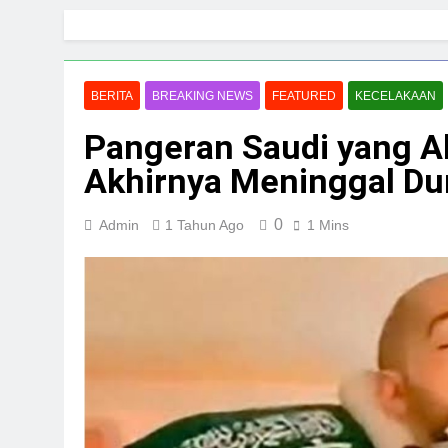
Skip
to
content
BERITA
BREAKING NEWS
FEATURED
KECELAKAAN
Pangeran Saudi yang A
Akhirnya Meninggal Du
0
Admin
1 Tahun Ago
1 Mins