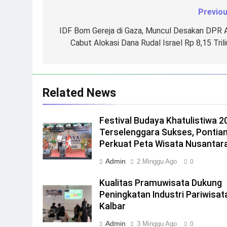
Previou
Navigasi
pos
IDF Bom Gereja di Gaza, Muncul Desakan DPR 
Cabut Alokasi Dana Rudal Israel Rp 8,15 Trili
Related News
Festival Budaya Khatulistiwa 2
Terselenggara Sukses, Pontia
Perkuat Peta Wisata Nusantar
Admin
2 Minggu Ago
0
Kualitas Pramuwisata Dukung
Peningkatan Industri Pariwisata
Kalbar
Admin
3 Minggu Ago
0