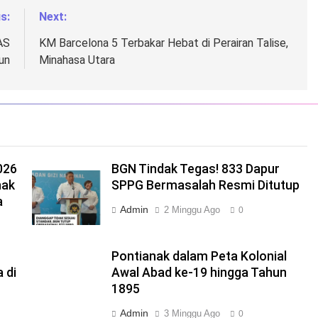
s:
Next:
AS
KM Barcelona 5 Terbakar Hebat di Perairan Talise,
un
Minahasa Utara
026
BGN Tindak Tegas! 833 Dapur
nak
SPPG Bermasalah Resmi Ditutup
a
Admin
2 Minggu Ago
0
Pontianak dalam Peta Kolonial
 di
Awal Abad ke-19 hingga Tahun
1895
Admin
3 Minggu Ago
0