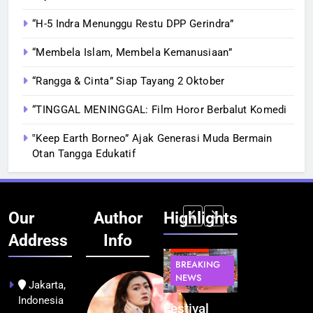
“H-5 Indra Menunggu Restu DPP Gerindra”
“Membela Islam, Membela Kemanusiaan”
“Rangga & Cinta” Siap Tayang 2 Oktober
“TINGGAL MENINGGAL: Film Horor Berbalut Komedi
‟Keep Earth Borneo” Ajak Generasi Muda Bermain
Otan Tangga Edukatif
Our
Author
Highlights
Address
Info
BERITA
INFRASTRUKTUR
BERITA
BERITA
BREAKING
IT &
BREAKING
BREAKING
NEWS
TEKNOLOGI
NEWS
NEWS
Jakarta,
Indonesia
Kualitas
Indonesia
Festival
BGN Tindak