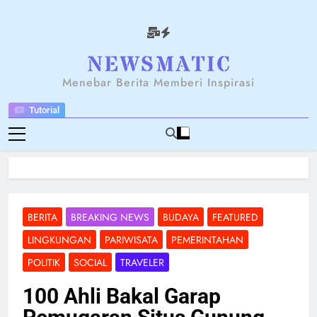
Skip
to
content
NEWSANTARA
Menebar Berita Memberi Inspirasi
Tutorial
BERITA
BREAKING NEWS
BUDAYA
FEATURED
LINGKUNGAN
PARIWISATA
PEMERINTAHAN
POLITIK
SOCIAL
TRAVELER
100 Ahli Bakal Garap