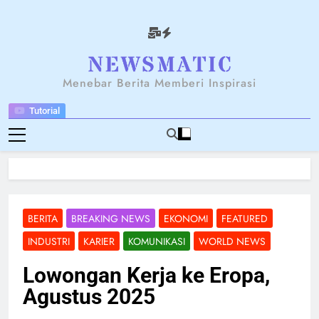
Skip
to
content
NEWSANTARA
Menebar Berita Memberi Inspirasi
Tutorial
BERITA
BREAKING NEWS
EKONOMI
FEATURED
INDUSTRI
KARIER
KOMUNIKASI
WORLD NEWS
Lowongan Kerja ke Eropa,
Agustus 2025