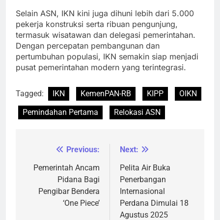
Selain ASN, IKN kini juga dihuni lebih dari 5.000
pekerja konstruksi serta ribuan pengunjung,
termasuk wisatawan dan delegasi pemerintahan.
Dengan percepatan pembangunan dan
pertumbuhan populasi, IKN semakin siap menjadi
pusat pemerintahan modern yang terintegrasi.
Tagged:
IKN
KemenPAN-RB
KIPP
OIKN
Pemindahan Pertama
Relokasi ASN
Previous:
Next:
Navigasi
pos
Pemerintah Ancam
Pelita Air Buka
Pidana Bagi
Penerbangan
Pengibar Bendera
Internasional
‘One Piece’
Perdana Dimulai 18
Agustus 2025