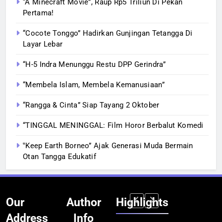
“A Minecraft Movie”, Raup Rp5 Triliun Di Pekan
Pertama!
“Cocote Tonggo” Hadirkan Gunjingan Tetangga Di
Layar Lebar
“H-5 Indra Menunggu Restu DPP Gerindra”
“Membela Islam, Membela Kemanusiaan”
“Rangga & Cinta” Siap Tayang 2 Oktober
“TINGGAL MENINGGAL: Film Horor Berbalut Komedi
‟Keep Earth Borneo” Ajak Generasi Muda Bermain
Otan Tangga Edukatif
Our
Author
Highlights
Address
Info
BERITA
INFRASTRUKTUR
BERITA
BERITA