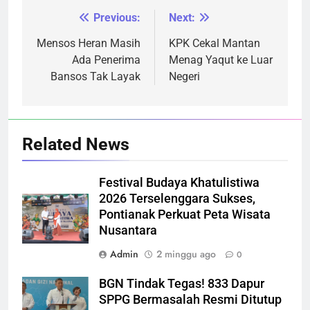
Previous:
Next:
Navigasi
pos
Mensos Heran Masih
KPK Cekal Mantan
Ada Penerima
Menag Yaqut ke Luar
Bansos Tak Layak
Negeri
Related News
Festival Budaya Khatulistiwa
2026 Terselenggara Sukses,
Pontianak Perkuat Peta Wisata
Nusantara
Admin
2 minggu ago
0
BGN Tindak Tegas! 833 Dapur
SPPG Bermasalah Resmi Ditutup