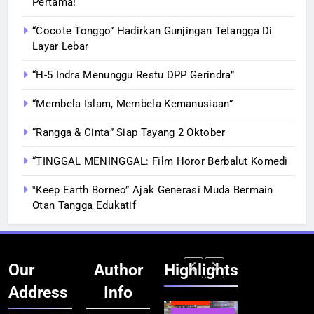
Pertama!
“Cocote Tonggo” Hadirkan Gunjingan Tetangga Di
Layar Lebar
“H-5 Indra Menunggu Restu DPP Gerindra”
“Membela Islam, Membela Kemanusiaan”
“Rangga & Cinta” Siap Tayang 2 Oktober
“TINGGAL MENINGGAL: Film Horor Berbalut Komedi
‟Keep Earth Borneo” Ajak Generasi Muda Bermain
Otan Tangga Edukatif
Our
Author
Highlights
Address
Info
BERITA
BERITA