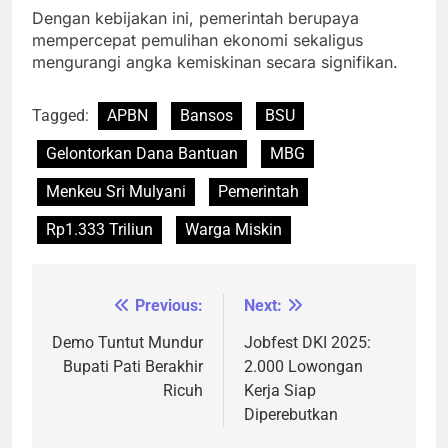
Dengan kebijakan ini, pemerintah berupaya
mempercepat pemulihan ekonomi sekaligus
mengurangi angka kemiskinan secara signifikan.
Tagged:
APBN
Bansos
BSU
Gelontorkan Dana Bantuan
MBG
Menkeu Sri Mulyani
Pemerintah
Rp1.333 Triliun
Warga Miskin
Previous:
Next:
Navigasi
pos
Demo Tuntut Mundur
Jobfest DKI 2025:
Bupati Pati Berakhir
2.000 Lowongan
Ricuh
Kerja Siap
Diperebutkan