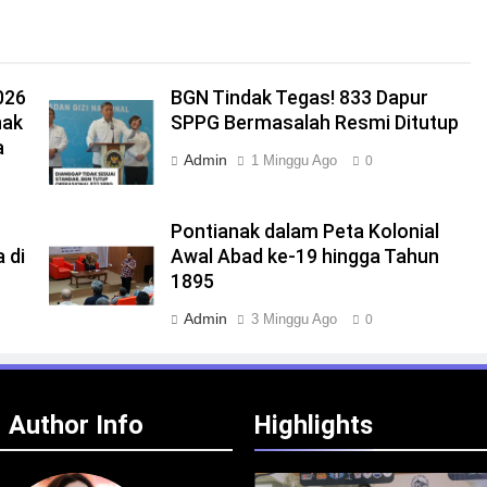
026
BGN Tindak Tegas! 833 Dapur
nak
SPPG Bermasalah Resmi Ditutup
a
Admin
1 Minggu Ago
0
Pontianak dalam Peta Kolonial
 di
Awal Abad ke-19 hingga Tahun
1895
Admin
3 Minggu Ago
0
Author Info
Highlights