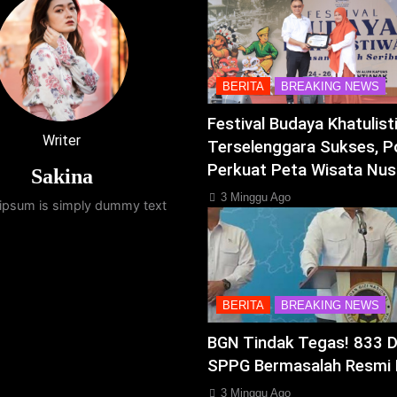
BERITA
BREAKING NEWS
Festival Budaya Khatulis
Writer
Terselenggara Sukses, P
Perkuat Peta Wisata Nus
Sakina
3 Minggu Ago
ipsum is simply dummy text
BERITA
BREAKING NEWS
BGN Tindak Tegas! 833 
SPPG Bermasalah Resmi 
3 Minggu Ago