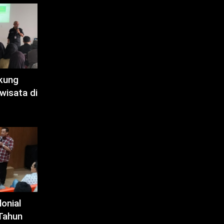
kung
wisata di
onial
Tahun