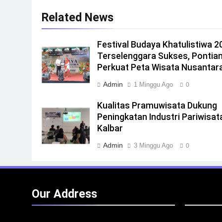
Related News
Festival Budaya Khatulistiwa 2
Terselenggara Sukses, Pontia
Perkuat Peta Wisata Nusantar
Admin
1 Minggu Ago
0
Kualitas Pramuwisata Dukung
Peningkatan Industri Pariwisata
Kalbar
Admin
3 Minggu Ago
0
Our Address