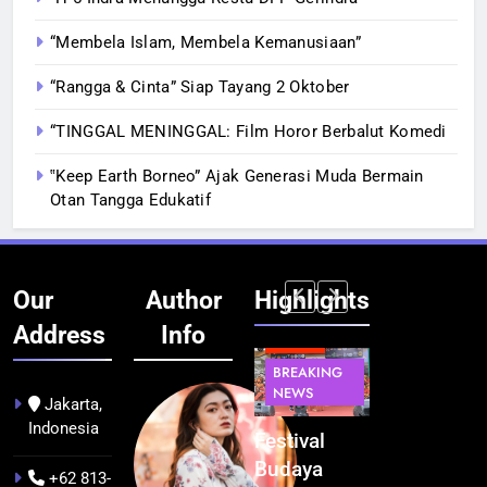
“Membela Islam, Membela Kemanusiaan”
“Rangga & Cinta” Siap Tayang 2 Oktober
“TINGGAL MENINGGAL: Film Horor Berbalut Komedi
‟Keep Earth Borneo” Ajak Generasi Muda Bermain
Otan Tangga Edukatif
Our
Author
Highlights
Address
Info
BERITA
BERITA
BREAKING
IT &
BREAKING
NEWS
TEKNOLOGI
NEWS
PEMERINTAHA
Jakarta,
Indonesia
Kualitas
Indonesia
Festival
BGN Tindak
Pramuwisata
Resmi
Budaya
Tegas! 833
+62 813-