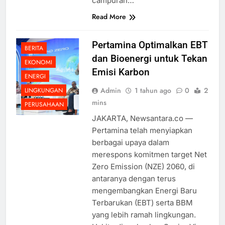
campuran…
Read More
Pertamina Optimalkan EBT
BERITA
dan Bioenergi untuk Tekan
EKONOMI
Emisi Karbon
ENERGI
Admin
1 tahun ago
0
2
LINGKUNGAN
mins
PERUSAHAAN
JAKARTA, Newsantara.co —
Pertamina telah menyiapkan
berbagai upaya dalam
merespons komitmen target Net
Zero Emission (NZE) 2060, di
antaranya dengan terus
mengembangkan Energi Baru
Terbarukan (EBT) serta BBM
yang lebih ramah lingkungan.