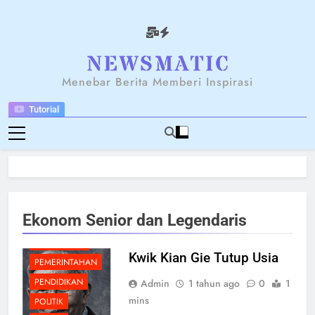
Skip
to
content
NEWSANTARA
Menebar Berita Memberi Inspirasi
Tutorial
BERITA
BREAKING NEWS
EKONOMI
Ekonom Senior dan Legendaris
KARIER
MANAJEMEN
Kwik Kian Gie Tutup Usia
PEMERINTAHAN
PENDIDIKAN
Admin
1 tahun ago
0
1
mins
POLITIK