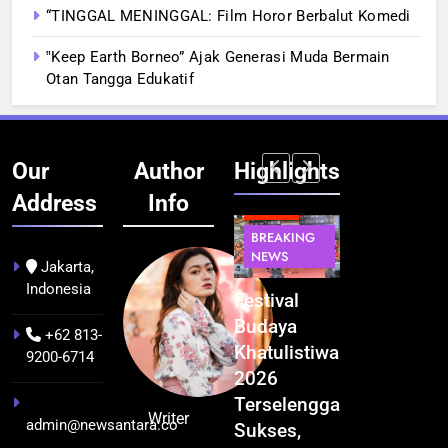
“TINGGAL MENINGGAL: Film Horor Berbalut Komedi
‟Keep Earth Borneo” Ajak Generasi Muda Bermain
Otan Tangga Edukatif
Our
Author
Highlights
Address
Info
BERITA
BERITA
BREAKING
IT &
BREAKING
NEWS
TEKNOLOGI
NEWS
PEMERINTAHA
Jakarta,
Indonesia
Kualitas
Indonesia
Festival
BGN Tindak
Pramuwisata
Resmi
Budaya
Tegas! 833
+62 813-
Dukung
Bangun AI
Khatulistiwa
Dapur SPPG
9200-6714
Peningkatan
Factory
2026
Bermasalah
Industri
Terbesar
Terselenggara
Resmi
Writer
admin@newsantara.co
Pariwisata
se-Asia
Sukses,
Ditutup