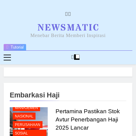
Skip
to
content
NEWSANTARA
Menebar Berita Memberi Inspirasi
Tutorial
BERITA
BREAKING
NEWS
Embarkasi Haji
ENERGI
MANAJEMEN
Pertamina Pastikan Stok
NASIONAL
Avtur Penerbangan Haji
PERUSAHAAN
2025 Lancar
SOSIAL