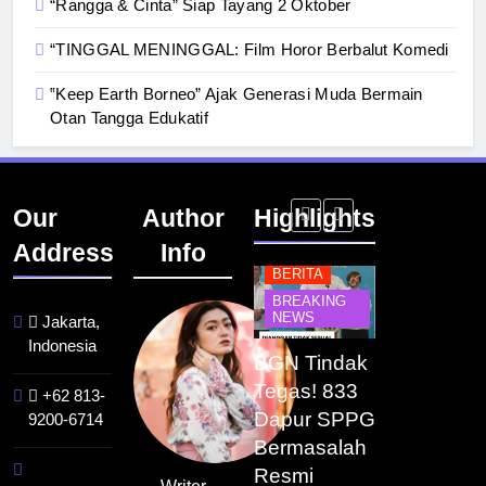
“Rangga & Cinta” Siap Tayang 2 Oktober
“TINGGAL MENINGGAL: Film Horor Berbalut Komedi
‟Keep Earth Borneo” Ajak Generasi Muda Bermain
Otan Tangga Edukatif
Our
Author
Highlights
Address
Info
BERITA
BERITA
BERITA
BERITA
BREAKING
BREAKING
BREAKING
BUDAYA
NEWS
NEWS
NEWS
Jakarta,
Indonesia
Pontianak
Festival
BGN Tindak
Kualitas
dalam Peta
Budaya
Tegas! 833
Pramuwisata
+62 813-
Kolonial
Khatulistiwa
Dapur SPPG
Dukung
9200-6714
Awal Abad
2026
Bermasalah
Peningkatan
ke-19
Terselenggara
Resmi
Industri