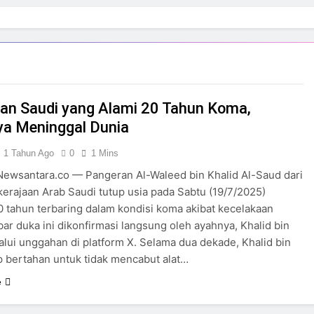
an Saudi yang Alami 20 Tahun Koma,
ya Meninggal Dunia
1 Tahun Ago
0
1 Mins
ewsantara.co — Pangeran Al-Waleed bin Khalid Al-Saud dari
kerajaan Arab Saudi tutup usia pada Sabtu (19/7/2025)
0 tahun terbaring dalam kondisi koma akibat kecelakaan
bar duka ini dikonfirmasi langsung oleh ayahnya, Khalid bin
lalui unggahan di platform X. Selama dua dekade, Khalid bin
ap bertahan untuk tidak mencabut alat…
e