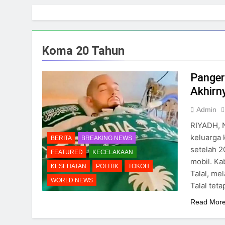
Skip
to
content
Koma 20 Tahun
Panger
Akhirn
Admin
RIYADH, N
keluarga 
BERITA
BREAKING NEWS
setelah 2
FEATURED
KECELAKAAN
mobil. Ka
KESEHATAN
POLITIK
TOKOH
Talal, me
WORLD NEWS
Talal tet
Read Mor