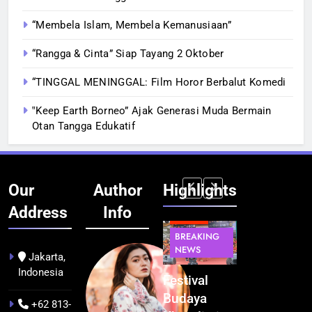
“Membela Islam, Membela Kemanusiaan”
“Rangga & Cinta” Siap Tayang 2 Oktober
“TINGGAL MENINGGAL: Film Horor Berbalut Komedi
‟Keep Earth Borneo” Ajak Generasi Muda Bermain
Otan Tangga Edukatif
Our
Author
Highlights
Address
Info
BERITA
BERITA
BREAKING
IT &
BREAKING
NEWS
TEKNOLOGI
NEWS
PEMERINTAHA
Jakarta,
Indonesia
Kualitas
Indonesia
Festival
BGN Tindak
Pramuwisata
Resmi
Budaya
Tegas! 833
+62 813-