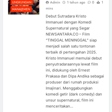
Admin
1 tahun ago
0
1
LINGKUNGAN
mins
MANAJEMEN
Debut Sutradara Kristo
Immanuel dengan Komedi
Supernatural yang Segar
NEWSANTARA.CO – Film
“TINGGAL MENINGGAL” siap
menjadi salah satu tontonan
terbaik di pertengahan 2025.
Kristo Immanuel memulai debut
penyutradaraannya lewat film
ini, didukung oleh Ernest
Prakasa dan Dipa Andika sebagai
produser dari rumah produksi
Imajinari. Menggabungkan
komedi getir (dark comedy) dan
unsur supernatural, film ini
menceritakan…