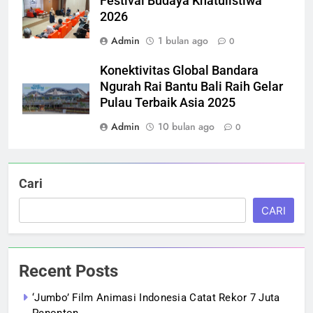
Festival Budaya Khatulistiwa
2026
Admin
1 bulan ago
0
Konektivitas Global Bandara
Ngurah Rai Bantu Bali Raih Gelar
Pulau Terbaik Asia 2025
Admin
10 bulan ago
0
Cari
CARI
Recent Posts
‘Jumbo’ Film Animasi Indonesia Catat Rekor 7 Juta
Penonton