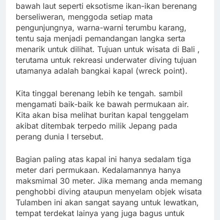
bawah laut seperti eksotisme ikan-ikan berenang
berseliweran, menggoda setiap mata
pengunjungnya, warna-warni terumbu karang,
tentu saja menjadi pemandangan langka serta
menarik untuk dilihat. Tujuan untuk wisata di Bali ,
terutama untuk rekreasi underwater diving tujuan
utamanya adalah bangkai kapal (wreck point).
Kita tinggal berenang lebih ke tengah. sambil
mengamati baik-baik ke bawah permukaan air.
Kita akan bisa melihat buritan kapal tenggelam
akibat ditembak terpedo milik Jepang pada
perang dunia I tersebut.
Bagian paling atas kapal ini hanya sedalam tiga
meter dari permukaan. Kedalamannya hanya
maksmimal 30 meter. Jika memang anda memang
penghobbi diving ataupun menyelam objek wisata
Tulamben ini akan sangat sayang untuk lewatkan,
tempat terdekat lainya yang juga bagus untuk