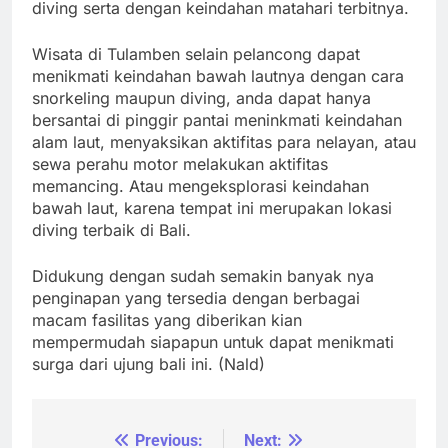
diving serta dengan keindahan matahari terbitnya.
Wisata di Tulamben selain pelancong dapat
menikmati keindahan bawah lautnya dengan cara
snorkeling maupun diving, anda dapat hanya
bersantai di pinggir pantai meninkmati keindahan
alam laut, menyaksikan aktifitas para nelayan, atau
sewa perahu motor melakukan aktifitas
memancing. Atau mengeksplorasi keindahan
bawah laut, karena tempat ini merupakan lokasi
diving terbaik di Bali.
Didukung dengan sudah semakin banyak nya
penginapan yang tersedia dengan berbagai
macam fasilitas yang diberikan kian
mempermudah siapapun untuk dapat menikmati
surga dari ujung bali ini. (Nald)
Previous:
Next:
Navigasi