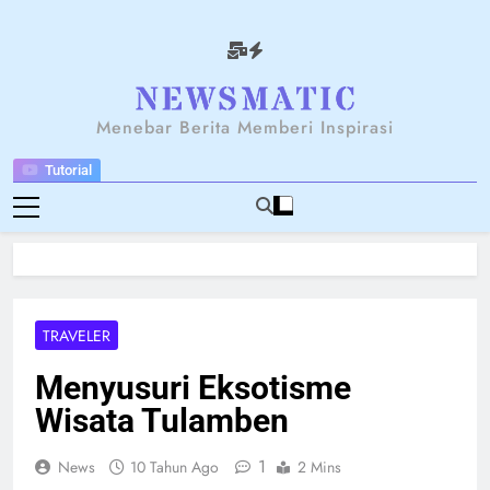
Skip
to
content
NEWSANTARA
Menebar Berita Memberi Inspirasi
Tutorial
TRAVELER
Menyusuri Eksotisme
Wisata Tulamben
1
News
10 Tahun Ago
2 Mins