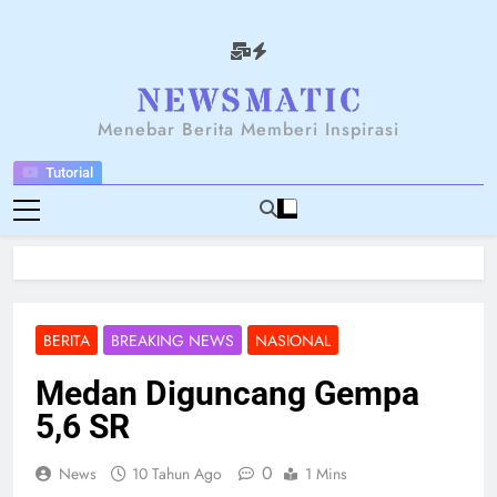
Skip
to
content
NEWSANTARA
Menebar Berita Memberi Inspirasi
Tutorial
BERITA
BREAKING NEWS
NASIONAL
Medan Diguncang Gempa
5,6 SR
0
News
10 Tahun Ago
1 Mins