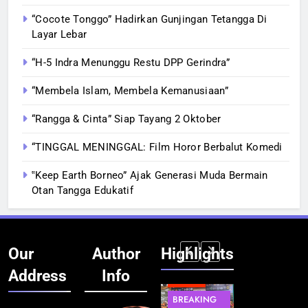
“Cocote Tonggo” Hadirkan Gunjingan Tetangga Di
Layar Lebar
“H-5 Indra Menunggu Restu DPP Gerindra”
“Membela Islam, Membela Kemanusiaan”
“Rangga & Cinta” Siap Tayang 2 Oktober
“TINGGAL MENINGGAL: Film Horor Berbalut Komedi
‟Keep Earth Borneo” Ajak Generasi Muda Bermain
Otan Tangga Edukatif
Our
Author
Highlights
Address
Info
BERITA
BERITA
BREAKING
IT &
BREAKING