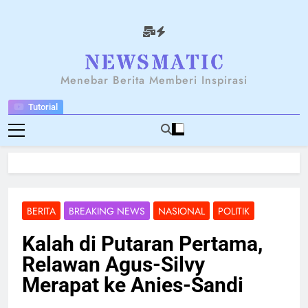
Skip
to
content
NEWSANTARA
Menebar Berita Memberi Inspirasi
Tutorial
BERITA
BREAKING NEWS
NASIONAL
POLITIK
Kalah di Putaran Pertama,
Relawan Agus-Silvy
Merapat ke Anies-Sandi