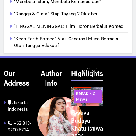
“Membela Islam, Membela Kemanusiaan”
“Rangga & Cinta” Siap Tayang 2 Oktober
“TINGGAL MENINGGAL: Film Horor Berbalut Komedi
‟Keep Earth Borneo” Ajak Generasi Muda Bermain
Otan Tangga Edukatif
Our
Author
Highlights
Address
Info
BERITA
INFRASTRUKTUR
BERITA
BERITA
BREAKING
IT &
BREAKING
BREAKING
NEWS
TEKNOLOGI
NEWS
NEWS
Jakarta,
Indonesia
Kualitas
Indonesia
Festival
BGN Tindak
Pramuwisata
Resmi
Budaya
Tegas! 833
+62 813-
Dukung
Bangun AI
Khatulistiwa
Dapur SPPG
9200-6714