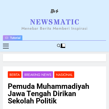
Skip
to
content
NEWSANTARA
Menebar Berita Memberi Inspirasi
Tutorial
BERITA
BREAKING NEWS
NASIONAL
Pemuda Muhammadiyah
Jawa Tengah Dirikan
Sekolah Politik