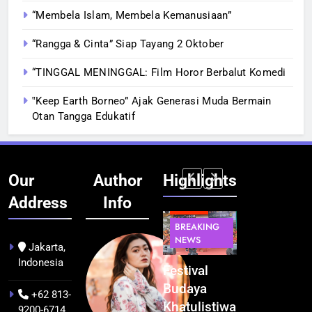
“Membela Islam, Membela Kemanusiaan”
“Rangga & Cinta” Siap Tayang 2 Oktober
“TINGGAL MENINGGAL: Film Horor Berbalut Komedi
‟Keep Earth Borneo” Ajak Generasi Muda Bermain
Otan Tangga Edukatif
Our
Author
Highlights
Address
Info
BERITA
BERITA
BREAKING
IT &
BREAKING
NEWS
TEKNOLOGI
NEWS
PEMERINTAHA
Jakarta,
Indonesia
Kualitas
Indonesia
Festival
BGN Tindak
Pramuwisata
Resmi
Budaya
Tegas! 833
+62 813-
Dukung
Bangun AI
Khatulistiwa
Dapur SPPG
9200-6714