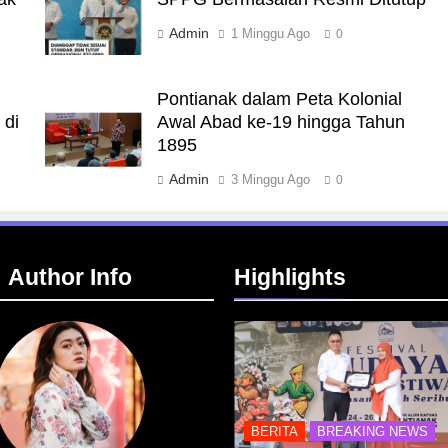
a
Admin
1 Minggu Ago
0
Pontianak dalam Peta Kolonial
 di
Awal Abad ke-19 hingga Tahun
1895
Admin
3 Minggu Ago
0
Author Info
Highlights
BERITA
BREAKING NEWS