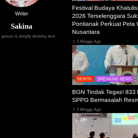
Festival Budaya Khatulis
Writer
2026 Terselenggara Suk
Pontianak Perkuat Peta 
Sakina
Nusantara
 ipsum is simply dummy text
3 Minggu Ago
BERITA
BREAKING NEWS
BGN Tindak Tegas! 833
SPPG Bermasalah Resmi
3 Minggu Ago