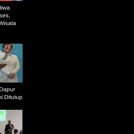
tiwa
ses,
Wisata
 Dapur
 Ditutup