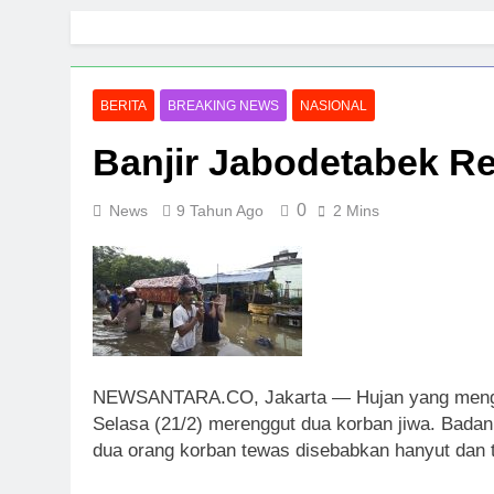
Skip
to
content
BERITA
BREAKING NEWS
NASIONAL
Banjir Jabodetabek R
0
News
9 Tahun Ago
2 Mins
NEWSANTARA.CO, Jakarta — Hujan yang menggu
Selasa (21/2) merenggut dua korban jiwa. Bad
dua orang korban tewas disebabkan hanyut dan ter