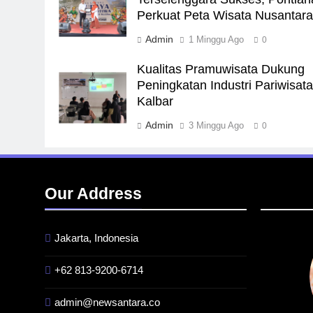
Perkuat Peta Wisata Nusantar
Admin
1 Minggu Ago
0
Kualitas Pramuwisata Dukung
Peningkatan Industri Pariwisata
Kalbar
Admin
3 Minggu Ago
0
Our Address
Jakarta, Indonesia
+62 813-9200-6714
admin@newsantara.co