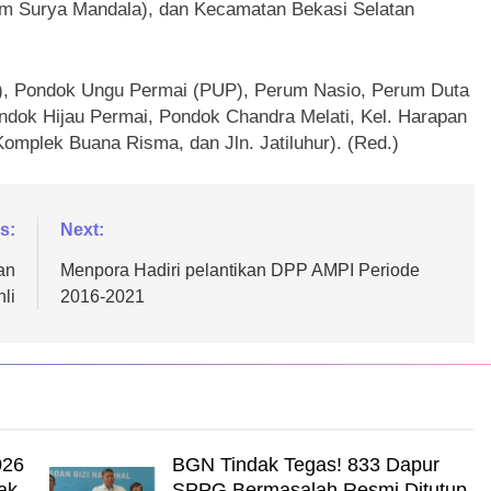
um Surya Mandala), dan Kecamatan Bekasi Selatan
I), Pondok Ungu Permai (PUP), Perum Nasio, Perum Duta
Pondok Hijau Permai, Pondok Chandra Melati, Kel. Harapan
omplek Buana Risma, dan Jln. Jatiluhur). (Red.)
s:
Next:
an
Menpora Hadiri pelantikan DPP AMPI Periode
li
2016-2021
026
BGN Tindak Tegas! 833 Dapur
ak
SPPG Bermasalah Resmi Ditutup