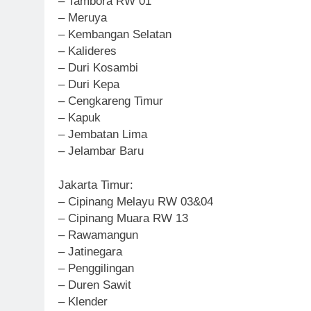
– Tambora RW 01
– Meruya
– Kembangan Selatan
– Kalideres
– Duri Kosambi
– Duri Kepa
– Cengkareng Timur
– Kapuk
– Jembatan Lima
– Jelambar Baru
Jakarta Timur:
– Cipinang Melayu RW 03&04
– Cipinang Muara RW 13
– Rawamangun
– Jatinegara
– Penggilingan
– Duren Sawit
– Klender