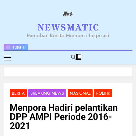
Skip
to
content
NEWSANTARA
Menebar Berita Memberi Inspirasi
Tutorial
BERITA
BREAKING NEWS
NASIONAL
POLITIK
Menpora Hadiri pelantikan
DPP AMPI Periode 2016-
2021