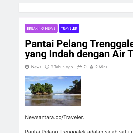
Skip
to
content
BREAKING NEWS
TRAVELER
Pantai Pelang Trenggal
yang Indah dengan Air
0
News
9 Tahun Ago
2 Mins
Newsantara.co/Traveler.
Pantai Pelang Trenggalek adalah salah satu d