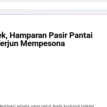
ek, Hamparan Pasir Pantai
 Terjun Mempesona
estinasi wisata yang patut Anda kunjungi tatkala