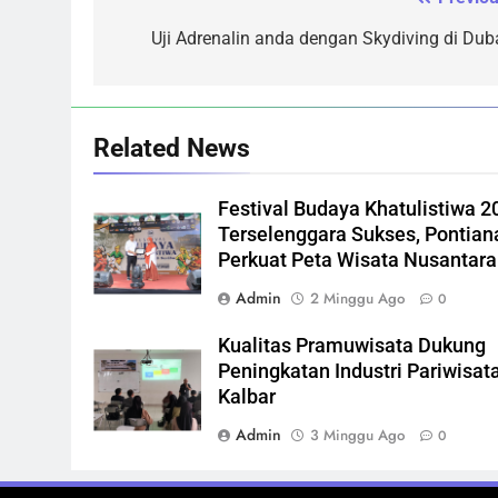
Navigasi
pos
Uji Adrenalin anda dengan Skydiving di Duba
Related News
Festival Budaya Khatulistiwa 2
Terselenggara Sukses, Pontian
Perkuat Peta Wisata Nusantara
Admin
2 Minggu Ago
0
Kualitas Pramuwisata Dukung
Peningkatan Industri Pariwisata
Kalbar
Admin
3 Minggu Ago
0