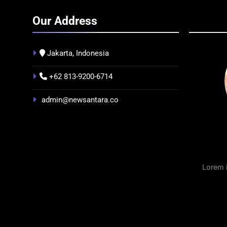
Our Address
Jakarta, Indonesia
+62 813-9200-6714
BERITA
BREAKING NEWS
INFRA
admin@newsantara.co
Kualitas Pramuwisata Dukung
Indon
Peningkatan Industri Pariwisata
Factor
di Kalbar
Tengg
3 Minggu Ago
3 Mi
Lorem 