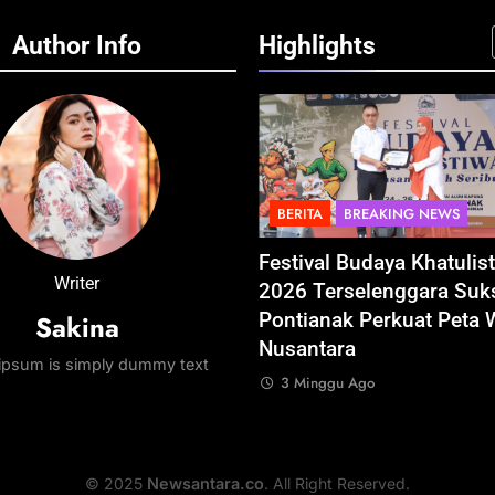
Author Info
Highlights
STRUKTUR
IT & TEKNOLOGI
BERITA
BREAKING NEWS
esia Resmi Bangun AI
Festival Budaya Khatulis
Writer
y Terbesar se-Asia
2026 Terselenggara Suk
Sakina
ara, Target Kapasitas 1 GW
Pontianak Perkuat Peta 
Nusantara
nggu Ago
ipsum is simply dummy text
3 Minggu Ago
© 2025
Newsantara.co
. All Right Reserved.