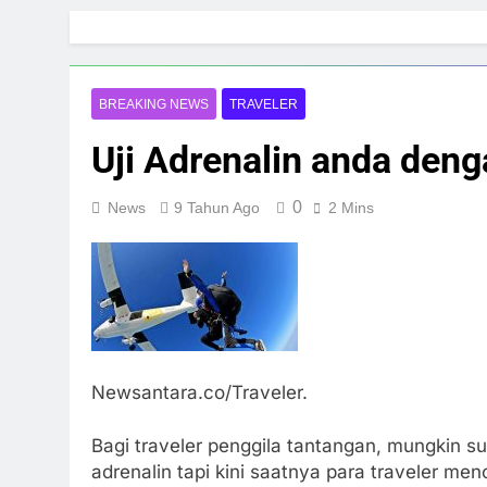
Skip
to
content
BREAKING NEWS
TRAVELER
Uji Adrenalin anda deng
0
News
9 Tahun Ago
2 Mins
Newsantara.co/Traveler.
Bagi traveler penggila tantangan, mungkin 
adrenalin tapi kini saatnya para traveler m