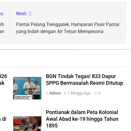
s:
Next:
ih
Pantai Pelang Trenggalek, Hamparan Pasir Pantai
an
yang Indah dengan Air Terjun Mempesona
026
BGN Tindak Tegas! 833 Dapur
ak
SPPG Bermasalah Resmi Ditutup
Admin
1 Minggu Ago
0
Pontianak dalam Peta Kolonial
 di
Awal Abad ke-19 hingga Tahun
1895