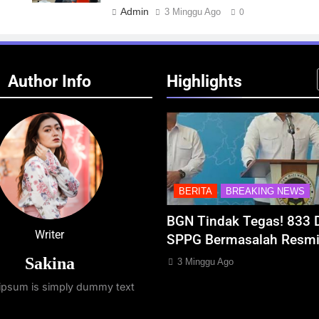
Admin
3 Minggu Ago
0
Author Info
Highlights
REAKING NEWS
BERITA
BREAKING NEWS
daya Khatulistiwa
BGN Tindak Tegas! 833 Dapur
Writer
lenggara Sukses,
SPPG Bermasalah Resmi Ditu
Perkuat Peta Wisata
Sakina
3 Minggu Ago
ipsum is simply dummy text